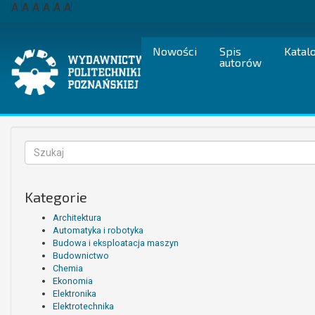
Przejdź
A
A
A
A
A
A
do
treści
Nowości
Spis
Katal
autorów
Formularz
wyszukiwania
Szukaj
Kategorie
Architektura
Automatyka i robotyka
Budowa i eksploatacja maszyn
Budownictwo
Chemia
Ekonomia
Elektronika
Elektrotechnika