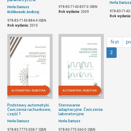
Horla Darius
978-83-7143-837-0
ISBN
Horla Dariusz
978-83-7143-
Rok wydania:
2009
Królikowski Andrzej
Rok wydania
978-83-7143-884-4
ISBN
Rok wydania:
2010
first
pr
2
AUTOMATYKA I ROBOTYKA
AUTOMATYKA I ROBOTYKA
Podstawy automatyki.
Sterowanie
Ćwiczenia rachunkowe,
adaptacyjne. Ćwiczenia
część 1
laboratoryjne
Horla Dariusz
Horla Dariusz
978-83-7775-558-7
ISBN
978-83-775-560-0
ISBN