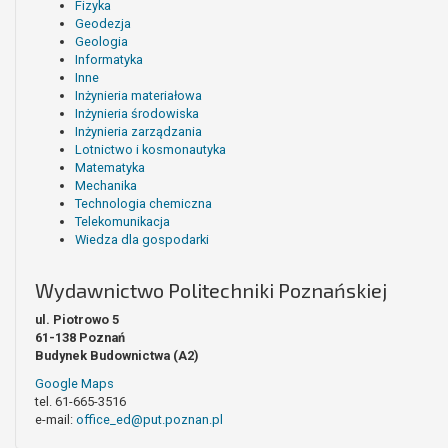
Fizyka
Geodezja
Geologia
Informatyka
Inne
Inżynieria materiałowa
Inżynieria środowiska
Inżynieria zarządzania
Lotnictwo i kosmonautyka
Matematyka
Mechanika
Technologia chemiczna
Telekomunikacja
Wiedza dla gospodarki
Wydawnictwo Politechniki Poznańskiej
ul. Piotrowo 5
61-138 Poznań
Budynek Budownictwa (A2)
Google Maps
tel. 61-665-3516
e-mail:
office_ed@put.poznan.pl