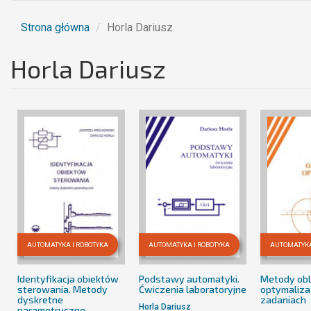
Strona główna
Horla Dariusz
Horla Dariusz
AUTOMATYKA I ROBOTYKA
AUTOMATYKA I ROBOTYKA
AUTOMATYKA
Identyfikacja obiektów
Podstawy automatyki.
Metody obl
sterowania. Metody
Ćwiczenia laboratoryjne
optymaliza
dyskretne
zadaniach
Horla Dariusz
parametryczne