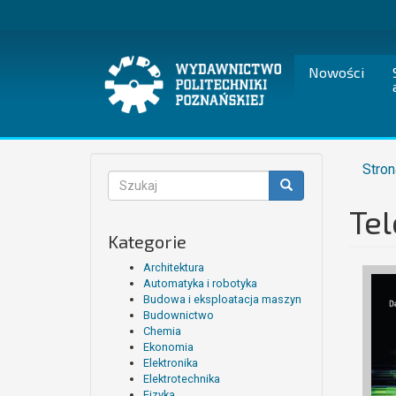
Przejdź
do
treści
Nowości
Stron
Formularz
wyszukiwania
Te
Szukaj
Kategorie
Architektura
Automatyka i robotyka
Budowa i eksploatacja maszyn
Budownictwo
Chemia
Ekonomia
Elektronika
Elektrotechnika
Fizyka