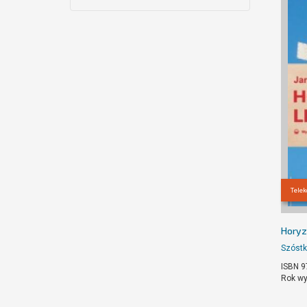
Tele
Horyz
Szóstk
ISBN 9
Rok wy