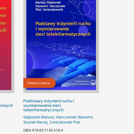
Telekomunikacja
Podstawy inżynierii ruchu i
rowych
wymiarowania sieci
teleinformatycznych
Głąbowski Mariusz
,
Hanczewski Sławomir
,
Stasiak Maciej
,
Zwierzkowski Piotr
ISBN 978-83-7143-318-4