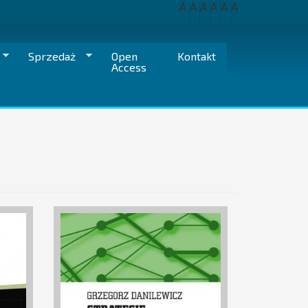
A
A
A
A
A
A
Sprzedaż
Open
Kontakt
Access