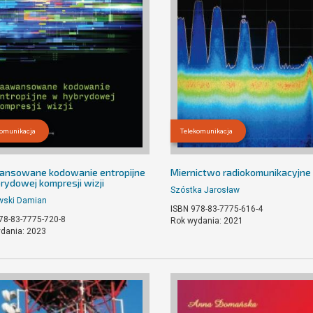
komunikacja
Telekomunikacja
nsowane kodowanie entropijne
Miernictwo radiokomunikacyjne
rydowej kompresji wizji
Szóstka Jarosław
wski Damian
ISBN 978-83-7775-616-4
78-83-7775-720-8
Rok wydania: 2021
dania: 2023