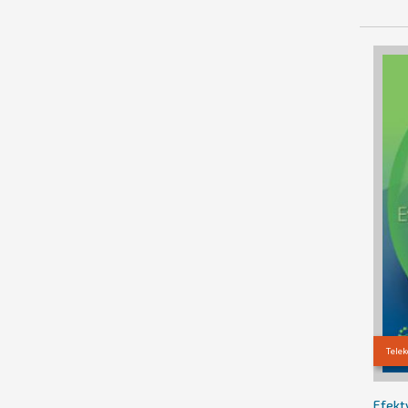
Tele
Efekt