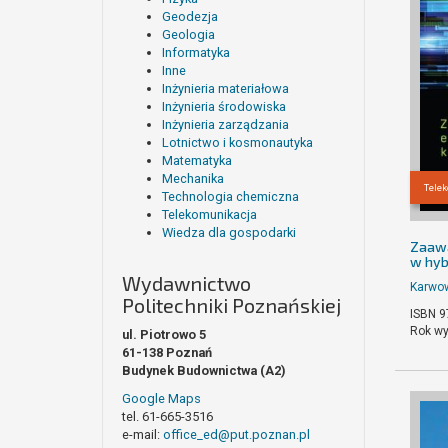
Geodezja
Geologia
Informatyka
Inne
Inżynieria materiałowa
Inżynieria środowiska
Inżynieria zarządzania
Lotnictwo i kosmonautyka
Matematyka
Mechanika
Tele
Technologia chemiczna
Telekomunikacja
Wiedza dla gospodarki
Zaawa
w hyb
Wydawnictwo
Karwo
Politechniki Poznańskiej
ISBN 9
Rok wy
ul. Piotrowo 5
61-138 Poznań
Budynek Budownictwa (A2)
Google Maps
tel. 61-665-3516
e-mail:
office_ed@put.poznan.pl