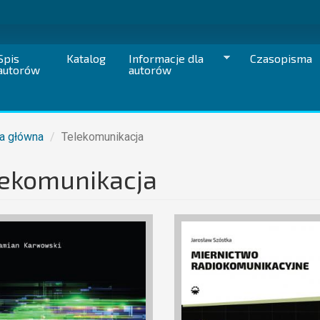
Spis
Katalog
Informacje dla
Czasopisma
autorów
autorów
a główna
Telekomunikacja
lekomunikacja