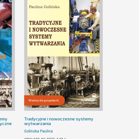
Wiedza dla gospodarki
temy
Tradycyjne i nowoczesne systemy
tyczne
wytwarzania
Golińska Paulina