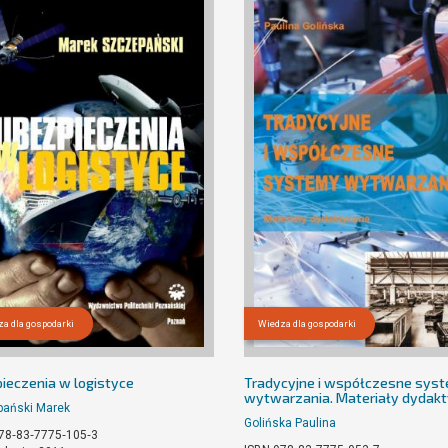
a dla gospodarki
Wiedza dla gospodarki
ieczenia w logistyce
Tradycyjne i współczesne sys
wytwarzania. Materiały dydak
ański Marek
Golińska Paulina
78‐83‐7775‐105‐3