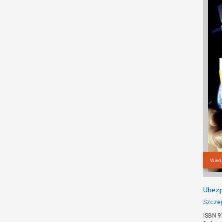
Wiedz
Ubezp
Szczep
ISBN 9