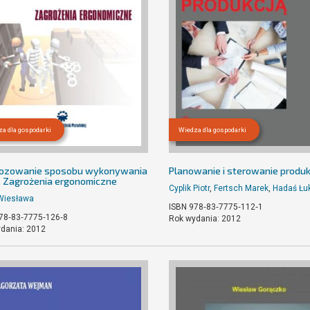
a dla gospodarki
Wiedza dla gospodarki
ozowanie sposobu wykonywania
Planowanie i sterowanie produk
. Zagrożenia ergonomiczne
Cyplik Piotr
,
Fertsch Marek
,
Hadaś Łu
Wiesława
ISBN 978‐83‐7775‐112‐1
78‐83‐7775‐126‐8
Rok wydania: 2012
dania: 2012