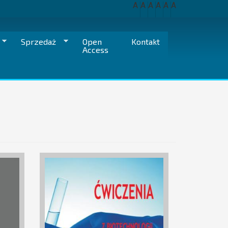
A
A
A
A
A
A
Sprzedaż
Open
Kontakt
Access