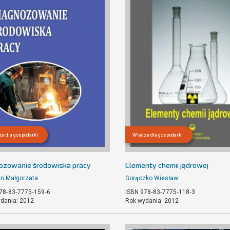
a dla gospodarki
Wiedza dla gospodarki
ozowanie środowiska pracy
Elementy chemii jądrowej
n Małgorzata
Gorączko Wiesław
78‐83‐7775‐159‐6
ISBN 978‐83‐7775‐118‐3
dania: 2012
Rok wydania: 2012