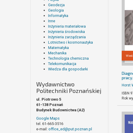
Geodezja
Geologia
Informatyka
Inne
Inżynieria materiałowa
Inżynieria środowiska
Inżynieria zarządzania
Lotnictwo i kosmonautyka
Matematyka
Mechanika
Wiedz
Technologia chemiczna
Telekomunikacja
Wiedza dla gospodarki
Diagn
pracy
Wydawnictwo
Horst 
Politechniki Poznańskiej
ISBN 9
Rok wy
ul. Piotrowo 5
61-138 Poznań
Budynek Budownictwa (A2)
Google Maps
tel. 61-665-3516
e-mail:
office_ed@put.poznan.pl