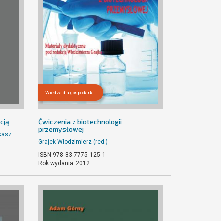
Wiedza dla gospodarki
cją
Ćwiczenia z biotechnologii
przemysłowej
kasz
Grajek Włodzimierz (red.)
ISBN 978‐83‐7775‐125‐1
Rok wydania: 2012