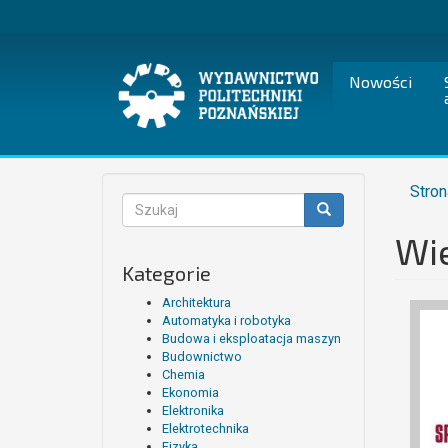
Przejdź
do
treści
Nowości
Stron
Formularz
wyszukiwania
Wie
Szukaj
Kategorie
Architektura
Automatyka i robotyka
Budowa i eksploatacja maszyn
Budownictwo
Chemia
Ekonomia
Elektronika
Elektrotechnika
Fizyka