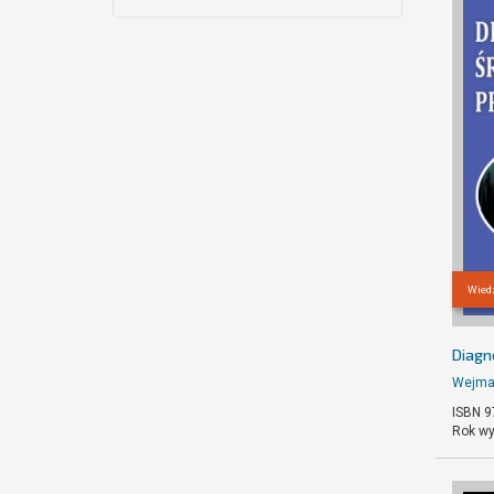
Wiedz
Diagn
Wejma
ISBN 9
Rok wy