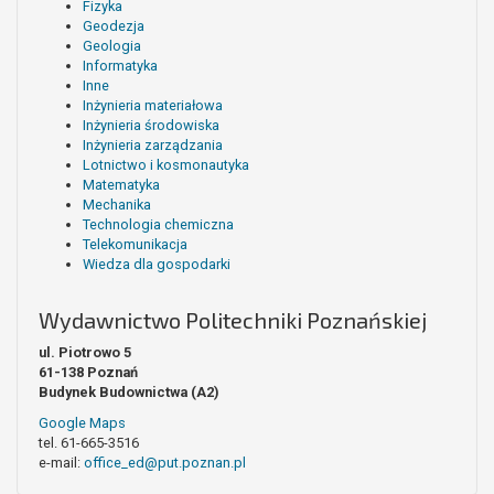
Fizyka
Geodezja
Geologia
Informatyka
Inne
Inżynieria materiałowa
Inżynieria środowiska
Inżynieria zarządzania
Lotnictwo i kosmonautyka
Matematyka
Mechanika
Technologia chemiczna
Telekomunikacja
Wiedza dla gospodarki
Wydawnictwo Politechniki Poznańskiej
ul. Piotrowo 5
61-138 Poznań
Budynek Budownictwa (A2)
Google Maps
tel. 61-665-3516
e-mail:
office_ed@put.poznan.pl