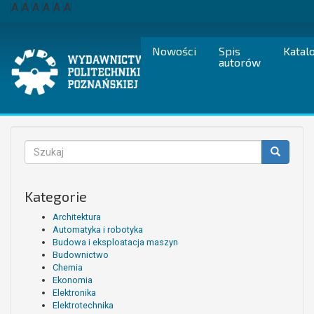
Przejdź
A
A
A
A
A
A
do
treści
Nowości
Spis
Katal
autorów
Formularz
wyszukiwania
Szukaj
Kategorie
Architektura
Automatyka i robotyka
Budowa i eksploatacja maszyn
Budownictwo
Chemia
Ekonomia
Elektronika
Elektrotechnika