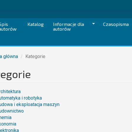
Spis
Katalog
Informacje dla
Czasopisma
autorów
autorów
a główna
Kategorie
egorie
rchitektura
utomatyka i robotyka
udowa i eksploatacja maszyn
udownictwo
hemia
konomia
lektronika