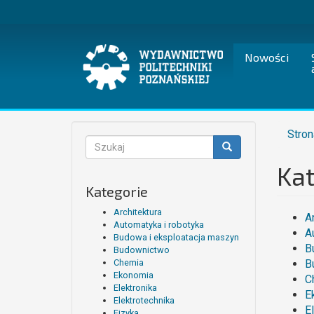
Przejdź
do
treści
Nowości
Stron
Formularz
wyszukiwania
Kat
Szukaj
Kategorie
Architektura
A
Automatyka i robotyka
A
Budowa i eksploatacja maszyn
B
Budownictwo
Chemia
B
Ekonomia
C
Elektronika
E
Elektrotechnika
E
Fizyka