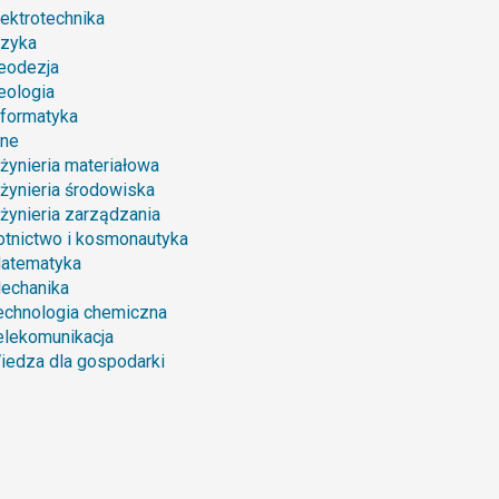
lektrotechnika
izyka
eodezja
eologia
nformatyka
nne
nżynieria materiałowa
nżynieria środowiska
nżynieria zarządzania
otnictwo i kosmonautyka
atematyka
echanika
echnologia chemiczna
elekomunikacja
iedza dla gospodarki