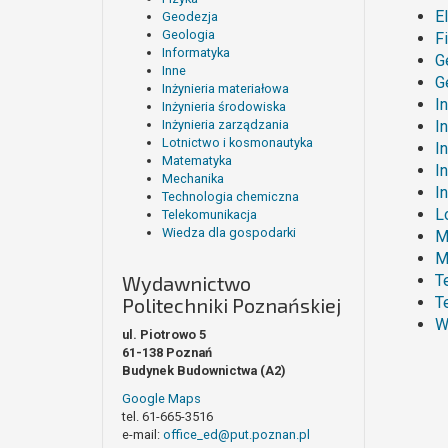
E
Geodezja
Geologia
F
Informatyka
G
Inne
G
Inżynieria materiałowa
I
Inżynieria środowiska
Inżynieria zarządzania
I
Lotnictwo i kosmonautyka
I
Matematyka
I
Mechanika
I
Technologia chemiczna
L
Telekomunikacja
Wiedza dla gospodarki
M
M
Wydawnictwo
T
Politechniki Poznańskiej
T
W
ul. Piotrowo 5
61-138 Poznań
Budynek Budownictwa (A2)
Google Maps
tel. 61-665-3516
e-mail:
office_ed@put.poznan.pl