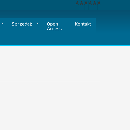
A
A
A
A
A
A
Sprzedaż
Open
Kontakt
Access