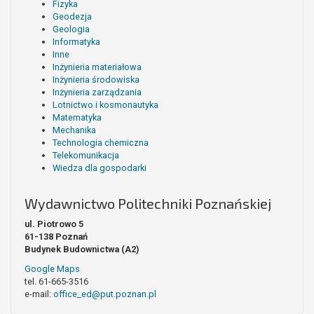
Fizyka
Geodezja
Geologia
Informatyka
Inne
Inżynieria materiałowa
Inżynieria środowiska
Inżynieria zarządzania
Lotnictwo i kosmonautyka
Matematyka
Mechanika
Technologia chemiczna
Telekomunikacja
Wiedza dla gospodarki
Wydawnictwo Politechniki Poznańskiej
ul. Piotrowo 5
61-138 Poznań
Budynek Budownictwa (A2)
Google Maps
tel. 61-665-3516
e-mail:
office_ed@put.poznan.pl