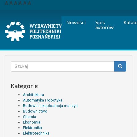
Przejdź
A
A
A
A
A
A
do
treści
Nowości
Spis
Katal
autorów
Formularz
wyszukiwania
Szukaj
Kategorie
Architektura
Automatyka i robotyka
Budowa i eksploatacja maszyn
Budownictwo
Chemia
Ekonomia
Elektronika
Elektrotechnika