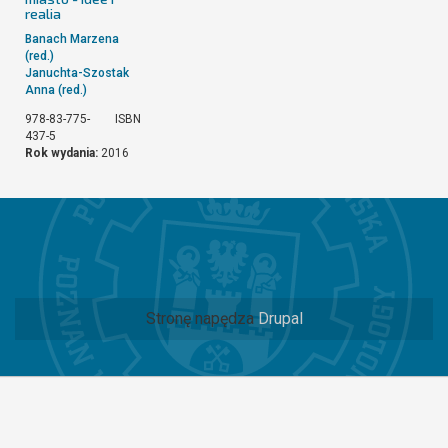
realia
Banach Marzena
(red.)
Januchta-Szostak
Anna (red.)
978-83-775-
ISBN
437-5
Rok wydania:
2016
Stronę napędza
Drupal