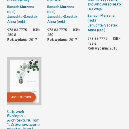
zrównoważonego
Banach Marzena
Banach Marzena
rozwoju
(red.)
(red.)
Banach Marzena
Januchta-Szostak
Januchta-Szostak
(red.)
Anna (red.)
Anna (red.)
Januchta-Szostak
978-83-7775-
ISBN
978-83-7775-
ISBN
Anna (red.)
480-8
480-1
978-83-7775-
ISBN
Rok wydania:
2017
Rok wydania:
2017
438-2
Rok wydania:
2016
ARCHITEKTURA
Człowiek –
Ekologia –
Architektura. Tom
1. Zrównoważone
miasto - idee i