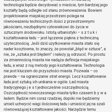
technologia będzie decydować o mieście, tym bardziej jego
kształty będą odległe od stanu zrównoważenia. Bowiem
projektowanie miejskiej przestrzeni polega na
równoważeniu technicznych ilości z przestrzennymi
jakościami, niezbędnymi człowiekowi do życia w
sztucznym środowisku. Istotą urbanistyki – s z t u k i
kształtowania ładu – jest łączenie piękna z techniczną
użytecznością. Jeśli dziś użytkowanie miasta stało się
nader kosztowne, to znaczy, że powstał „błąd w sztuce”, a
nie, że „sztuka jest błędem” i należy ją odrzucić. Po prostu:
za zmiennością miasta nie nadąża definicja miejskiego
ładu, a wraz z nią metody jego kształtowania. Technologia
nie jest kluczem do przyszłości miasta. Pozwala – co
prawda – na ograniczanie strat energii. Lecz kształtowanie
ładu jest sztuką ich unikania w ogóle. Ład miasta
tradycyjnego j e s t jednocześnie oszczędnością.
Oszczędność nowoczesnego miasta tylko czasem b y w a
ładem. Będzie nim coraz rzadziej, dopóki nie będziemy
umieli uchwycić wagi ilościowej ładu i umieścić jej na szali
równoważącej kształtowane jakości. Narzędzie temu