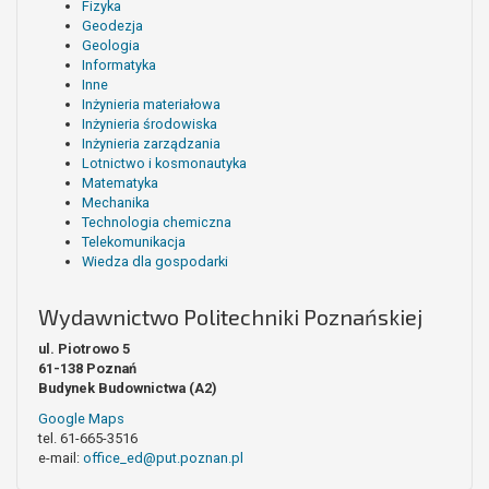
Fizyka
Geodezja
Geologia
Informatyka
Inne
Inżynieria materiałowa
Inżynieria środowiska
Inżynieria zarządzania
Lotnictwo i kosmonautyka
Matematyka
Mechanika
Technologia chemiczna
Telekomunikacja
Wiedza dla gospodarki
Wydawnictwo Politechniki Poznańskiej
ul. Piotrowo 5
61-138 Poznań
Budynek Budownictwa (A2)
Google Maps
tel. 61-665-3516
e-mail:
office_ed@put.poznan.pl