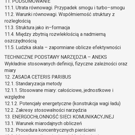
11. PODSUMOWANIE
11.1. Utrata równowagi. Przypadek smogu i turbo–smogu
11.2. Warunki równowagi. Współmierność struktury z
rozległością
11.3. Struktura jako in–formacja
11.4. Między zbytnią rozwlekłością a nadmierną
oszczędnością
11.5. Ludzka skala – zapomniane oblicze efektywności
TECHNICZNE PODSTAWY NARZĘDZIA – ANEKS
Wykładnie stosowanych definicji, fizyczne zależności oraz
miary
12. ZASADA CETERIS PARIBUS
12.1. Standaryzacja metody
12.1.1. Stosowane miary: całościowe, jednostkowe i
względne
12.1.2. Potencjały energetyczne (konstrukcja wagi ładu)
12.2. Zakresy stosowalności narzędzia
13. ENERGOCHŁONNOŚĆ SIECI KOMUNIKACYJNEJ
13.1. Warunek miarodajnych obliczeń
13.2. Procedura koncentrycznych pierścieni