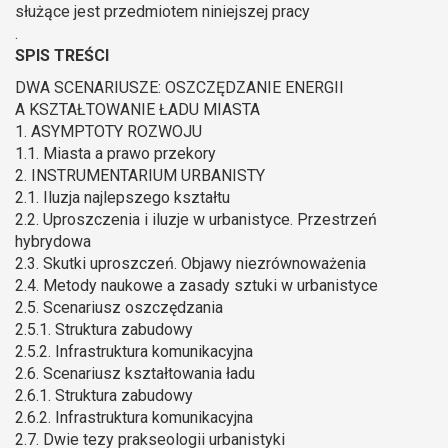
służące jest przedmiotem niniejszej pracy
.
SPIS TREŚCI
DWA SCENARIUSZE: OSZCZĘDZANIE ENERGII
A KSZTAŁTOWANIE ŁADU MIASTA
1. ASYMPTOTY ROZWOJU
1.1. Miasta a prawo przekory
2. INSTRUMENTARIUM URBANISTY
2.1. Iluzja najlepszego kształtu
2.2. Uproszczenia i iluzje w urbanistyce. Przestrzeń
hybrydowa
2.3. Skutki uproszczeń. Objawy niezrównoważenia
2.4. Metody naukowe a zasady sztuki w urbanistyce
2.5. Scenariusz oszczędzania
2.5.1. Struktura zabudowy
2.5.2. Infrastruktura komunikacyjna
2.6. Scenariusz kształtowania ładu
2.6.1. Struktura zabudowy
2.6.2. Infrastruktura komunikacyjna
2.7. Dwie tezy prakseologii urbanistyki