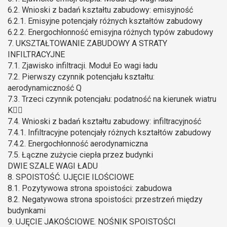
6.2. Wnioski z badań kształtu zabudowy: emisyjność
6.2.1. Emisyjne potencjały różnych kształtów zabudowy
6.2.2. Energochłonność emisyjna różnych typów zabudowy
7. UKSZTAŁTOWANIE ZABUDOWY A STRATY
INFILTRACYJNE
7.1. Zjawisko infiltracji. Moduł Eo wagi ładu
7.2. Pierwszy czynnik potencjału kształtu:
aerodynamiczność Q
7.3. Trzeci czynnik potencjału: podatność na kierunek wiatru
K
7.4. Wnioski z badań kształtu zabudowy: infiltracyjność
7.4.1. Infiltracyjne potencjały różnych kształtów zabudowy
7.4.2. Energochłonność aerodynamiczna
7.5. Łączne zużycie ciepła przez budynki
DWIE SZALE WAGI ŁADU
8. SPOISTOŚĆ. UJĘCIE ILOŚCIOWE
8.1. Pozytywowa strona spoistości: zabudowa
8.2. Negatywowa strona spoistości: przestrzeń między
budynkami
9. UJĘCIE JAKOŚCIOWE. NOŚNIK SPOISTOŚCI