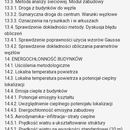
13.3. Metoda analizy sieciowej. Moduł zabudowy
13.3.1. Droga z budynków do węzła
13.3.2. Sumaryczna droga do centrum. Warunki węzłowe
13.3.3. Oznaczenia na rysunkach i w arkuszach
13.4. Sprawdzenie dokładności metody. Dyskusja błędu
obliczeń
13.4.1. Sprawdzenie poprawności użycia wzorów Gaussa
13.4.2. Sprawdzenie dokładności obliczania parametrów
węzłów
14. ENERGOCHŁONNOŚĆ BUDYNKÓW
14.1. Uściślenia metodologiczne
14.2. Lokalna temperatura powietrza
14.3. Lokalna temperatura powietrza a potencjał cieplny
lokalizacji
14.4. Emisja ciepła z budynków
14.4.1. Potencjał emisyjny kształtu
14.4.2. Uwzględnienie cieplnego potencjału lokalizacji
14.4.3. Energochłonność emisyjna zabudowy
14.5. Aerodynamika–infiltracja–straty cieplne
14.5.1. Prędkość wiatru a ukształtowanie struktury
14.5.2. Prędkość wiatru na wysokości standardowej (10 m)