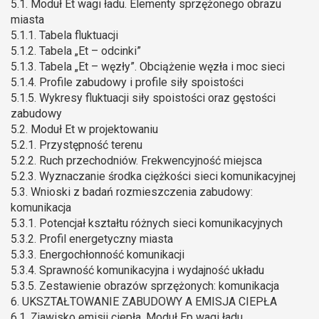
5.1. Moduł Et wagi ładu. Elementy sprzężonego obrazu
miasta
5.1.1. Tabela fluktuacji
5.1.2. Tabela „Et – odcinki”
5.1.3. Tabela „Et – węzły”. Obciążenie węzła i moc sieci
5.1.4. Profile zabudowy i profile siły spoistości
5.1.5. Wykresy fluktuacji siły spoistości oraz gęstości
zabudowy
5.2. Moduł Et w projektowaniu
5.2.1. Przystępność terenu
5.2.2. Ruch przechodniów. Frekwencyjność miejsca
5.2.3. Wyznaczanie środka ciężkości sieci komunikacyjnej
5.3. Wnioski z badań rozmieszczenia zabudowy:
komunikacja
5.3.1. Potencjał kształtu różnych sieci komunikacyjnych
5.3.2. Profil energetyczny miasta
5.3.3. Energochłonność komunikacji
5.3.4. Sprawność komunikacyjna i wydajność układu
5.3.5. Zestawienie obrazów sprzężonych: komunikacja
6. UKSZTAŁTOWANIE ZABUDOWY A EMISJA CIEPŁA
6.1. Zjawisko emisji ciepła. Moduł Ep wagi ładu