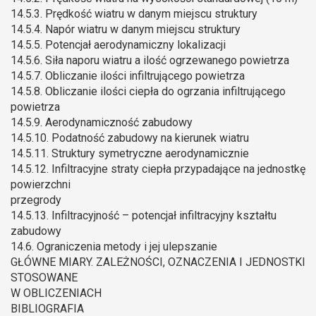
14.5.3. Prędkość wiatru w danym miejscu struktury
14.5.4. Napór wiatru w danym miejscu struktury
14.5.5. Potencjał aerodynamiczny lokalizacji
14.5.6. Siła naporu wiatru a ilość ogrzewanego powietrza
14.5.7. Obliczanie ilości infiltrującego powietrza
14.5.8. Obliczanie ilości ciepła do ogrzania infiltrującego
powietrza
14.5.9. Aerodynamiczność zabudowy
14.5.10. Podatność zabudowy na kierunek wiatru
14.5.11. Struktury symetryczne aerodynamicznie
14.5.12. Infiltracyjne straty ciepła przypadające na jednostkę
powierzchni
przegrody
14.5.13. Infiltracyjność – potencjał infiltracyjny kształtu
zabudowy
14.6. Ograniczenia metody i jej ulepszanie
GŁÓWNE MIARY. ZALEŻNOŚCI, OZNACZENIA I JEDNOSTKI
STOSOWANE
W OBLICZENIACH
BIBLIOGRAFIA