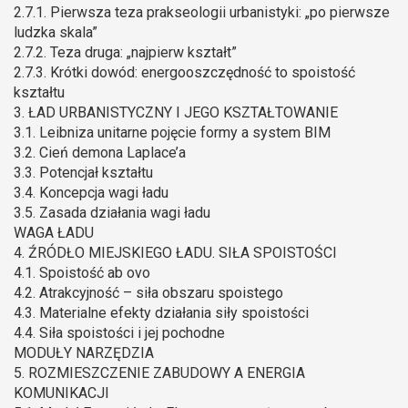
2.7.1. Pierwsza teza prakseologii urbanistyki: „po pierwsze
ludzka skala”
2.7.2. Teza druga: „najpierw kształt”
2.7.3. Krótki dowód: energooszczędność to spoistość
kształtu
3. ŁAD URBANISTYCZNY I JEGO KSZTAŁTOWANIE
3.1. Leibniza unitarne pojęcie formy a system BIM
3.2. Cień demona Laplace’a
3.3. Potencjał kształtu
3.4. Koncepcja wagi ładu
3.5. Zasada działania wagi ładu
WAGA ŁADU
4. ŹRÓDŁO MIEJSKIEGO ŁADU. SIŁA SPOISTOŚCI
4.1. Spoistość ab ovo
4.2. Atrakcyjność – siła obszaru spoistego
4.3. Materialne efekty działania siły spoistości
4.4. Siła spoistości i jej pochodne
MODUŁY NARZĘDZIA
5. ROZMIESZCZENIE ZABUDOWY A ENERGIA
KOMUNIKACJI