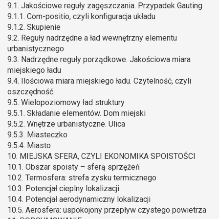
9.1. Jakościowe reguły zagęszczania. Przypadek Gauting
9.1.1. Com-positio, czyli konfiguracja układu
9.1.2. Skupienie
9.2. Reguły nadrzędne a ład wewnętrzny elementu
urbanistycznego
9.3. Nadrzędne reguły porządkowe. Jakościowa miara
miejskiego ładu
9.4. Ilościowa miara miejskiego ładu. Czytelność, czyli
oszczędność
9.5. Wielopoziomowy ład struktury
9.5.1. Składanie elementów. Dom miejski
9.5.2. Wnętrze urbanistyczne. Ulica
9.5.3. Miasteczko
9.5.4. Miasto
10. MIEJSKA SFERA, CZYLI EKONOMIKA SPOISTOŚCI
10.1. Obszar spoisty – sferą sprzężeń
10.2. Termosfera: strefa zysku termicznego
10.3. Potencjał cieplny lokalizacji
10.4. Potencjał aerodynamiczny lokalizacji
10.5. Aerosfera: uspokojony przepływ czystego powietrza