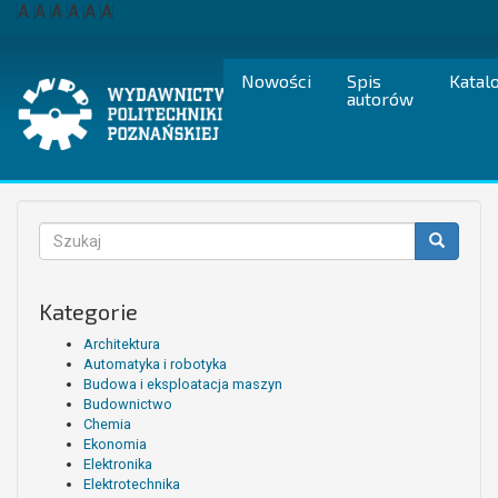
Przejdź
A
A
A
A
A
A
do
treści
Nowości
Spis
Katal
autorów
Formularz
wyszukiwania
Szukaj
Kategorie
Architektura
Automatyka i robotyka
Budowa i eksploatacja maszyn
Budownictwo
Chemia
Ekonomia
Elektronika
Elektrotechnika