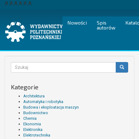
Przejdź
A
A
A
A
A
A
do
treści
Nowości
Spis
Katal
autorów
Formularz
wyszukiwania
Szukaj
Kategorie
Architektura
Automatyka i robotyka
Budowa i eksploatacja maszyn
Budownictwo
Chemia
Ekonomia
Elektronika
Elektrotechnika