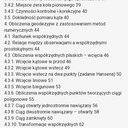
3.4.2. Miejsce zera koła pionowego 39
3.4.3. Czynności kontrolne i korekcyjne 40
3.5. Dokładność pomiaru kąta 40
4. Obliczenia geodezyjne z zastosowaniem metod
numerycznych 44
4.1. Rachunek współrzędnych 44
4.2. Relacje między obserwacjami a współrzędnymi
prostokątnymi 44
4.3. Obliczenia współrzędnych płaskich – wcięcia 46
4.3.1. Wcięcie kątowe w przód 46
4.3.2. Wcięcie kątowe wstecz 49
4.3.3. Wcięcie wstecz na dwa punkty (zadanie Hansena) 50
4.3.4. Wcięcie liniowe 51
4.3.5. Wcięcie biegunowe 53
4.3.6. Obliczenia współrzędnych punktów tworzących ciągi
poligonowe 55
4.3.7. Ciąg otwarty jednostronnie nawiązany 56
4.3.8. Ciąg dwustronnie nawiązany – otwarty 58
4.3.9. Ciąg zamknięty 60
4.3.10. Transformacje współrzędnych 62