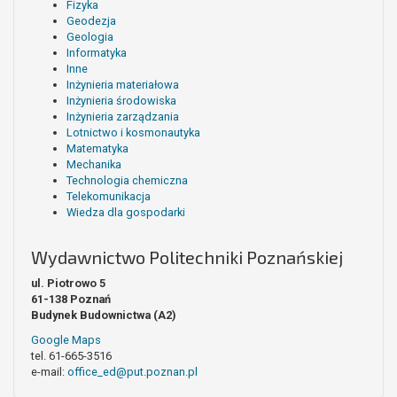
Fizyka
Geodezja
Geologia
Informatyka
Inne
Inżynieria materiałowa
Inżynieria środowiska
Inżynieria zarządzania
Lotnictwo i kosmonautyka
Matematyka
Mechanika
Technologia chemiczna
Telekomunikacja
Wiedza dla gospodarki
Wydawnictwo Politechniki Poznańskiej
ul. Piotrowo 5
61-138 Poznań
Budynek Budownictwa (A2)
Google Maps
tel. 61-665-3516
e-mail:
office_ed@put.poznan.pl