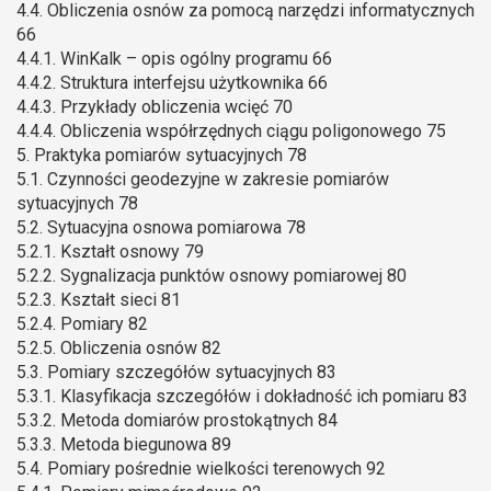
4.4. Obliczenia osnów za pomocą narzędzi informatycznych
66
4.4.1. WinKalk – opis ogólny programu 66
4.4.2. Struktura interfejsu użytkownika 66
4.4.3. Przykłady obliczenia wcięć 70
4.4.4. Obliczenia współrzędnych ciągu poligonowego 75
5. Praktyka pomiarów sytuacyjnych 78
5.1. Czynności geodezyjne w zakresie pomiarów
sytuacyjnych 78
5.2. Sytuacyjna osnowa pomiarowa 78
5.2.1. Kształt osnowy 79
5.2.2. Sygnalizacja punktów osnowy pomiarowej 80
5.2.3. Kształt sieci 81
5.2.4. Pomiary 82
5.2.5. Obliczenia osnów 82
5.3. Pomiary szczegółów sytuacyjnych 83
5.3.1. Klasyfikacja szczegółów i dokładność ich pomiaru 83
5.3.2. Metoda domiarów prostokątnych 84
5.3.3. Metoda biegunowa 89
5.4. Pomiary pośrednie wielkości terenowych 92