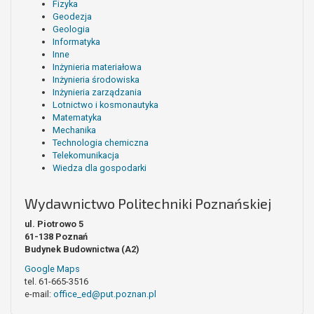
Fizyka
Geodezja
Geologia
Informatyka
Inne
Inżynieria materiałowa
Inżynieria środowiska
Inżynieria zarządzania
Lotnictwo i kosmonautyka
Matematyka
Mechanika
Technologia chemiczna
Telekomunikacja
Wiedza dla gospodarki
Wydawnictwo Politechniki Poznańskiej
ul. Piotrowo 5
61-138 Poznań
Budynek Budownictwa (A2)
Google Maps
tel. 61-665-3516
e-mail:
office_ed@put.poznan.pl