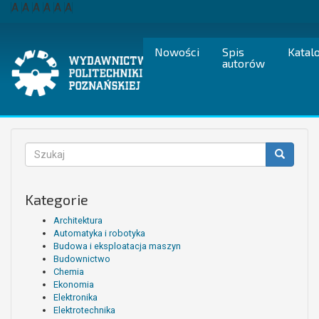
Przejdź
A
A
A
A
A
A
do
treści
Nowości
Spis
Katal
autorów
Formularz
wyszukiwania
Szukaj
Kategorie
Architektura
Automatyka i robotyka
Budowa i eksploatacja maszyn
Budownictwo
Chemia
Ekonomia
Elektronika
Elektrotechnika