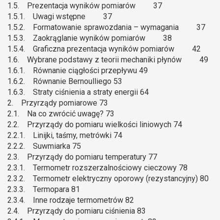
1.5. Prezentacja wyników pomiarów 37
1.5.1. Uwagi wstępne 37
1.5.2. Formatowanie sprawozdania – wymagania 37
1.5.3. Zaokrąglanie wyników pomiarów 38
1.5.4. Graficzna prezentacja wyników pomiarów 42
1.6. Wybrane podstawy z teorii mechaniki płynów 49
1.6.1. Równanie ciągłości przepływu 49
1.6.2. Równanie Bernoulliego 53
1.6.3. Straty ciśnienia a straty energii 64
2. Przyrządy pomiarowe 73
2.1. Na co zwrócić uwagę? 73
2.2. Przyrządy do pomiaru wielkości liniowych 74
2.2.1. Linijki, taśmy, metrówki 74
2.2.2. Suwmiarka 75
2.3. Przyrządy do pomiaru temperatury 77
2.3.1. Termometr rozszerzalnościowy cieczowy 78
2.3.2. Termometr elektryczny oporowy (rezystancyjny) 80
2.3.3. Termopara 81
2.3.4. Inne rodzaje termometrów 82
2.4. Przyrządy do pomiaru ciśnienia 83