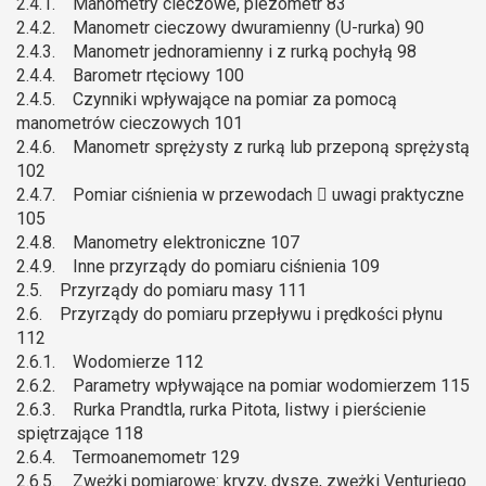
2.4.1. Manometry cieczowe, piezometr 83
2.4.2. Manometr cieczowy dwuramienny (U-rurka) 90
2.4.3. Manometr jednoramienny i z rurką pochyłą 98
2.4.4. Barometr rtęciowy 100
2.4.5. Czynniki wpływające na pomiar za pomocą
manometrów cieczowych 101
2.4.6. Manometr sprężysty z rurką lub przeponą sprężystą
102
2.4.7. Pomiar ciśnienia w przewodach  uwagi praktyczne
105
2.4.8. Manometry elektroniczne 107
2.4.9. Inne przyrządy do pomiaru ciśnienia 109
2.5. Przyrządy do pomiaru masy 111
2.6. Przyrządy do pomiaru przepływu i prędkości płynu
112
2.6.1. Wodomierze 112
2.6.2. Parametry wpływające na pomiar wodomierzem 115
2.6.3. Rurka Prandtla, rurka Pitota, listwy i pierścienie
spiętrzające 118
2.6.4. Termoanemometr 129
2.6.5. Zwężki pomiarowe: kryzy, dysze, zwężki Venturiego