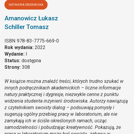
INŻYNIERIA ŚRODOWISKA
Amanowicz Łukasz
Schiller Tomasz
ISBN
978-83-7775-669-0
Rok wydania:
2022
Wydanie:
I
Status:
dostępna
Strony:
308
W książce można znaleźć treści, których trudno szukać w
innych podręcznikach akademickich – liczne informacje
natury praktycznej i dygresje, niezwykle cenne z punktu
widzenia studenta inżynierii środowiska. Autorzy nawiązują
z czytelnikiem swoisty dialog – podsuwają pomysły i
sugerują ogólny przebieg pracy w laboratorium, ale nie
zamykają ich w ściśle określonych ramach, ucząc
samodzielności i pobudzając kreatywność. Pokazują, że
praca w laboratorium może być swoistą „zabawą w