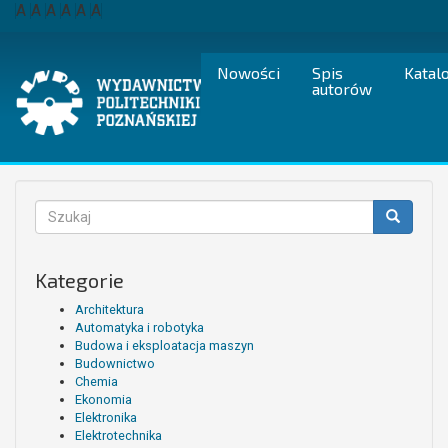
Przejdź
A
A
A
A
A
A
do
treści
Nowości
Spis
Katal
autorów
Formularz
wyszukiwania
Szukaj
Kategorie
Architektura
Automatyka i robotyka
Budowa i eksploatacja maszyn
Budownictwo
Chemia
Ekonomia
Elektronika
Elektrotechnika