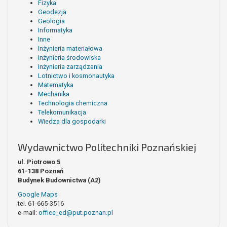
Fizyka
Geodezja
Geologia
Informatyka
Inne
Inżynieria materiałowa
Inżynieria środowiska
Inżynieria zarządzania
Lotnictwo i kosmonautyka
Matematyka
Mechanika
Technologia chemiczna
Telekomunikacja
Wiedza dla gospodarki
Wydawnictwo Politechniki Poznańskiej
ul. Piotrowo 5
61-138 Poznań
Budynek Budownictwa (A2)
Google Maps
tel. 61-665-3516
e-mail:
office_ed@put.poznan.pl