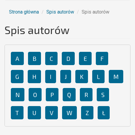
Strona główna
Spis autorów
Spis autorów
Spis autorów
A
B
C
D
E
F
G
H
I
J
K
L
M
N
O
P
Q
R
S
T
U
V
W
Z
Ł