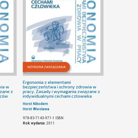
INŻYNIERIA ZARZĄDZANIA
Ergonomia z elementami
wia w
bezpieczeństwa i ochrony zdrowia w
ązane z
pracy. Zasady i wymagania związane z
źców
indywidualnymi cechami człowieka
Horst Nikodem
Horst Wiesława
978-83-7143-971-1
ISBN
Rok wydania:
2011