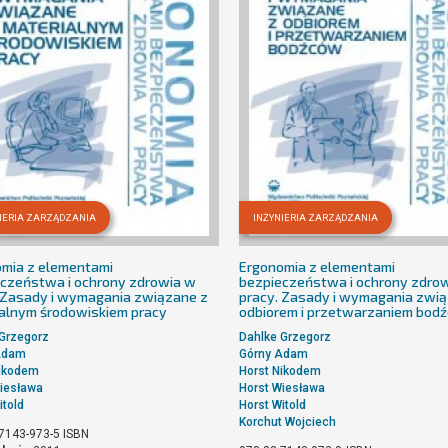
IERIA ZARZĄDZANIA
INŻYNIERIA ZARZĄDZANIA
mia z elementami
Ergonomia z elementami
czeństwa i ochrony zdrowia w
bezpieczeństwa i ochrony zdro
 Zasady i wymagania związane z
pracy. Zasady i wymagania zwi
alnym środowiskiem pracy
odbiorem i przetwarzaniem bod
Grzegorz
Dahlke Grzegorz
Adam
Górny Adam
Nikodem
Horst Nikodem
iesława
Horst Wiesława
itold
Horst Witold
Korchut Wojciech
7143-973-5
ISBN