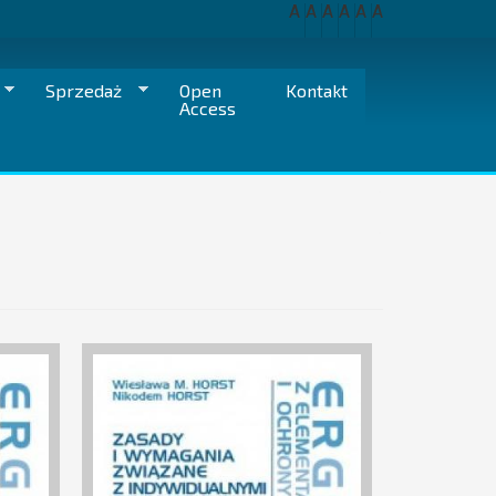
A
A
A
A
A
A
Sprzedaż
Open
Kontakt
Access