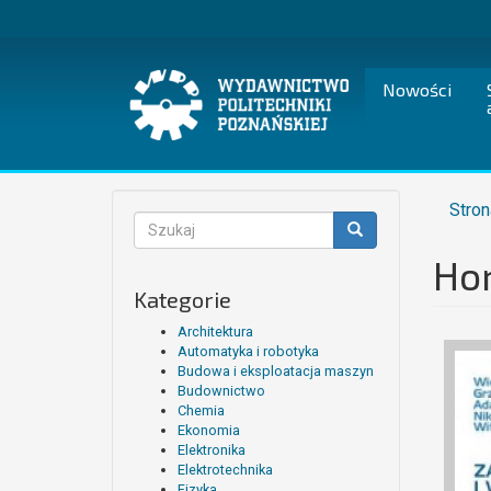
Przejdź
do
treści
Nowości
Stron
Formularz
wyszukiwania
Ho
Szukaj
Kategorie
Architektura
Automatyka i robotyka
Budowa i eksploatacja maszyn
Budownictwo
Chemia
Ekonomia
Elektronika
Elektrotechnika
Fizyka