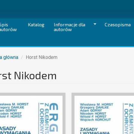
Spis
Katalog
Informacje dla
Czasopisma
autorów
autorów
a główna
Horst Nikodem
rst Nikodem