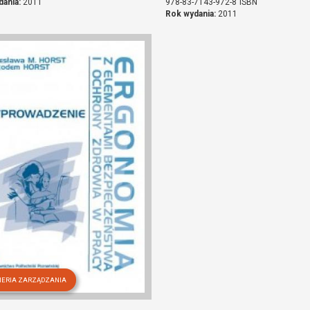
dania:
2011
978-83-7143-972-8
ISBN
Rok wydania:
2011
IERIA ZARZĄDZANIA