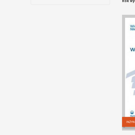
Rok wy
INŻYN