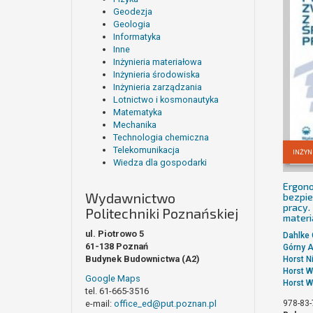
Geodezja
Geologia
Informatyka
Inne
Inżynieria materiałowa
Inżynieria środowiska
Inżynieria zarządzania
Lotnictwo i kosmonautyka
Matematyka
Mechanika
Technologia chemiczna
Telekomunikacja
INŻYN
Wiedza dla gospodarki
Ergono
Wydawnictwo
bezpie
pracy.
Politechniki Poznańskiej
materi
ul. Piotrowo 5
Dahlke 
61-138 Poznań
Górny 
Budynek Budownictwa (A2)
Horst 
Horst W
Google Maps
Horst W
tel. 61-665-3516
978-83-
e-mail:
office_ed@put.poznan.pl