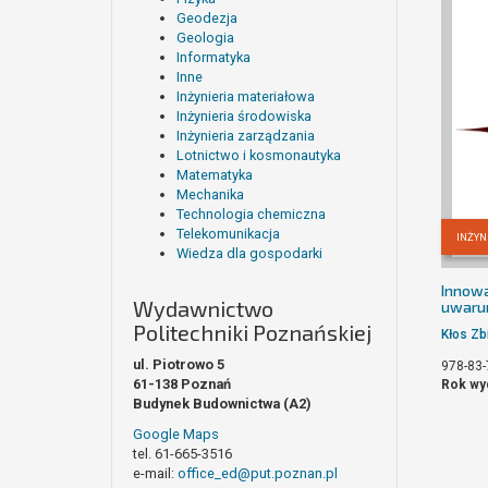
Geodezja
Geologia
Informatyka
Inne
Inżynieria materiałowa
Inżynieria środowiska
Inżynieria zarządzania
Lotnictwo i kosmonautyka
Matematyka
Mechanika
Technologia chemiczna
Telekomunikacja
INŻYN
Wiedza dla gospodarki
Innowa
Wydawnictwo
uwarun
Politechniki Poznańskiej
Kłos Zb
ul. Piotrowo 5
978-83-
61-138 Poznań
Rok wy
Budynek Budownictwa (A2)
Google Maps
tel. 61-665-3516
e-mail:
office_ed@put.poznan.pl