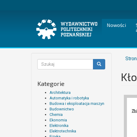
Przejdź
do
treści
Nowości
Stron
Formularz
wyszukiwania
Kło
Szukaj
Kategorie
Architektura
Automatyka i robotyka
Budowa i eksploatacja maszyn
Budownictwo
Chemia
Ekonomia
Elektronika
Elektrotechnika
Fizyka