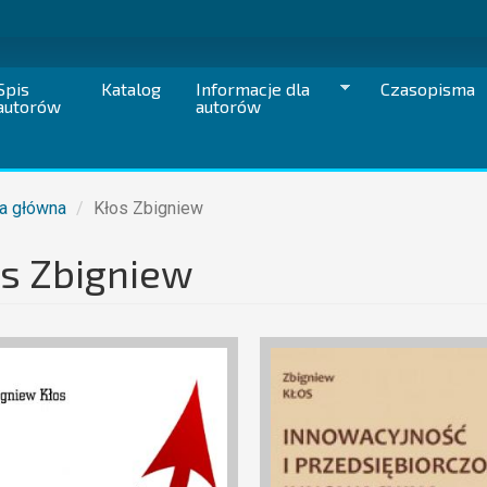
Spis
Katalog
Informacje dla
Czasopisma
autorów
autorów
a główna
Kłos Zbigniew
s Zbigniew