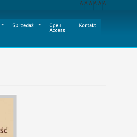
A
A
A
A
A
A
Sprzedaż
Open
Kontakt
Access