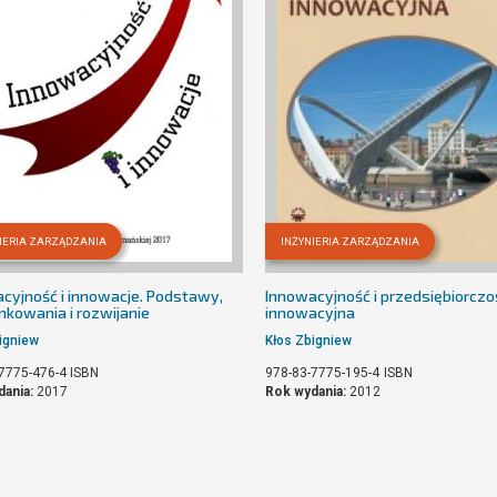
IERIA ZARZĄDZANIA
INŻYNIERIA ZARZĄDZANIA
cyjność i innowacje. Podstawy,
Innowacyjność i przedsiębiorczo
kowania i rozwijanie
innowacyjna
igniew
Kłos Zbigniew
7775-476-4
ISBN
978-83-7775-195-4
ISBN
dania:
2017
Rok wydania:
2012