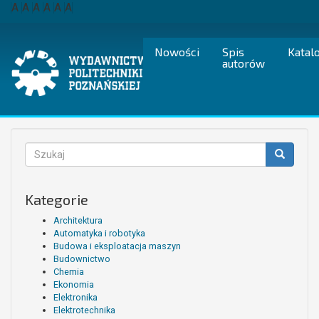
Przejdź
A
A
A
A
A
A
do
treści
Nowości
Spis
Katal
autorów
Formularz
wyszukiwania
Szukaj
Kategorie
Architektura
Automatyka i robotyka
Budowa i eksploatacja maszyn
Budownictwo
Chemia
Ekonomia
Elektronika
Elektrotechnika