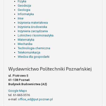
Fizyka
Geodezja
Geologia
Informatyka
Inne
Inżynieria materiałowa
Inżynieria środowiska
Inżynieria zarządzania
Lotnictwo i kosmonautyka
Matematyka
Mechanika
Technologia chemiczna
Telekomunikacja
Wiedza dla gospodarki
Wydawnictwo Politechniki Poznańskiej
ul. Piotrowo 5
61-138 Poznań
Budynek Budownictwa (A2)
Google Maps
tel. 61-665-3516
e-mail:
office_ed@put.poznan.pl