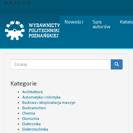
Przejdź
A
A
A
A
A
A
do
treści
Nowości
Spis
Katal
autorów
Formularz
wyszukiwania
Szukaj
Kategorie
Architektura
Automatyka i robotyka
Budowa i eksploatacja maszyn
Budownictwo
Chemia
Ekonomia
Elektronika
Elektrotechnika