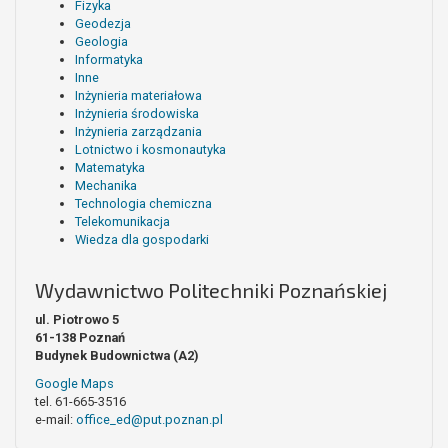
Fizyka
Geodezja
Geologia
Informatyka
Inne
Inżynieria materiałowa
Inżynieria środowiska
Inżynieria zarządzania
Lotnictwo i kosmonautyka
Matematyka
Mechanika
Technologia chemiczna
Telekomunikacja
Wiedza dla gospodarki
Wydawnictwo Politechniki Poznańskiej
ul. Piotrowo 5
61-138 Poznań
Budynek Budownictwa (A2)
Google Maps
tel. 61-665-3516
e-mail:
office_ed@put.poznan.pl