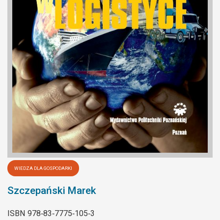
WIEDZA DLA GOSPODARKI
Szczepański Marek
ISBN
978‐83‐7775‐105‐3