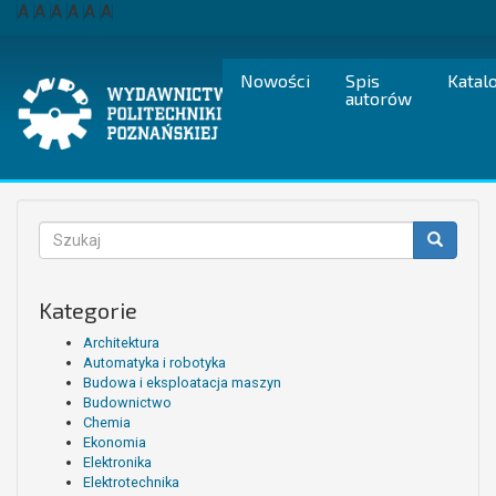
Przejdź
A
A
A
A
A
A
do
treści
Nowości
Spis
Katal
autorów
Formularz
wyszukiwania
Szukaj
Kategorie
Architektura
Automatyka i robotyka
Budowa i eksploatacja maszyn
Budownictwo
Chemia
Ekonomia
Elektronika
Elektrotechnika