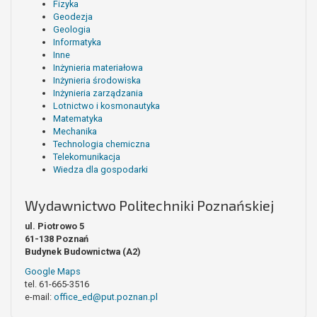
Fizyka
Geodezja
Geologia
Informatyka
Inne
Inżynieria materiałowa
Inżynieria środowiska
Inżynieria zarządzania
Lotnictwo i kosmonautyka
Matematyka
Mechanika
Technologia chemiczna
Telekomunikacja
Wiedza dla gospodarki
Wydawnictwo Politechniki Poznańskiej
ul. Piotrowo 5
61-138 Poznań
Budynek Budownictwa (A2)
Google Maps
tel. 61-665-3516
e-mail:
office_ed@put.poznan.pl