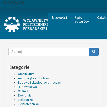
Przejdź
A
A
A
A
A
A
do
treści
Nowości
Spis
Katal
autorów
Formularz
wyszukiwania
Szukaj
Kategorie
Architektura
Automatyka i robotyka
Budowa i eksploatacja maszyn
Budownictwo
Chemia
Ekonomia
Elektronika
Elektrotechnika