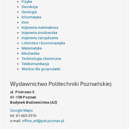
Fizyka
Geodezja
Geologia
Informatyka
Inne
Inżynieria materiałowa
Inżynieria środowiska
Inżynieria zarządzania
Lotnictwo i kosmonautyka
Matematyka
Mechanika
Technologia chemiczna
Telekomunikacja
Wiedza dla gospodarki
Wydawnictwo Politechniki Poznańskiej
ul. Piotrowo 5
61-138 Poznań
Budynek Budownictwa (A2)
Google Maps
tel. 61-665-3516
e-mail:
office_ed@put.poznan.pl