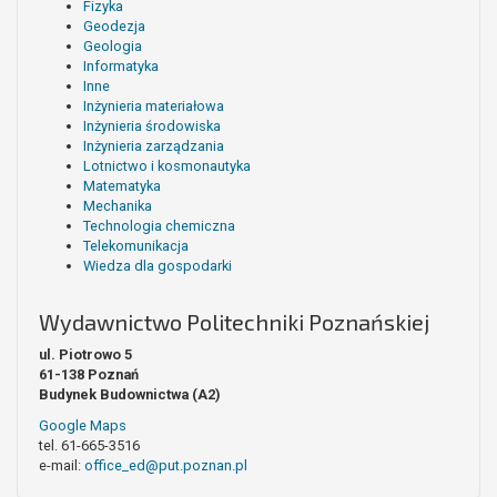
Fizyka
Geodezja
Geologia
Informatyka
Inne
Inżynieria materiałowa
Inżynieria środowiska
Inżynieria zarządzania
Lotnictwo i kosmonautyka
Matematyka
Mechanika
Technologia chemiczna
Telekomunikacja
Wiedza dla gospodarki
Wydawnictwo Politechniki Poznańskiej
ul. Piotrowo 5
61-138 Poznań
Budynek Budownictwa (A2)
Google Maps
tel. 61-665-3516
e-mail:
office_ed@put.poznan.pl