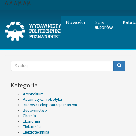
Przejdź
A
A
A
A
A
A
do
treści
Nowości
Spis
Katal
autorów
Formularz
wyszukiwania
Szukaj
Kategorie
Architektura
Automatyka i robotyka
Budowa i eksploatacja maszyn
Budownictwo
Chemia
Ekonomia
Elektronika
Elektrotechnika