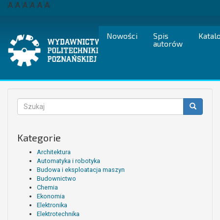
Przejdź
A
A
A
A
A
A
do
treści
Nowości
Spis
Katal
autorów
Formularz
wyszukiwania
Szukaj
Kategorie
Architektura
Automatyka i robotyka
Budowa i eksploatacja maszyn
Budownictwo
Chemia
Ekonomia
Elektronika
Elektrotechnika