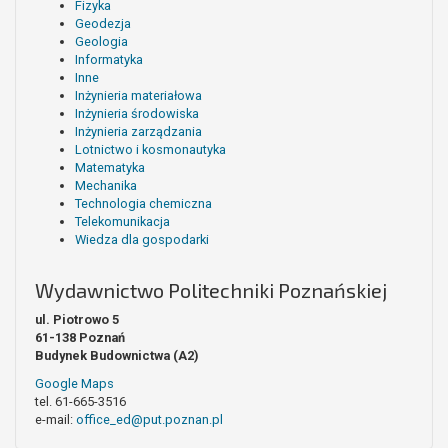
Fizyka
Geodezja
Geologia
Informatyka
Inne
Inżynieria materiałowa
Inżynieria środowiska
Inżynieria zarządzania
Lotnictwo i kosmonautyka
Matematyka
Mechanika
Technologia chemiczna
Telekomunikacja
Wiedza dla gospodarki
Wydawnictwo Politechniki Poznańskiej
ul. Piotrowo 5
61-138 Poznań
Budynek Budownictwa (A2)
Google Maps
tel. 61-665-3516
e-mail:
office_ed@put.poznan.pl