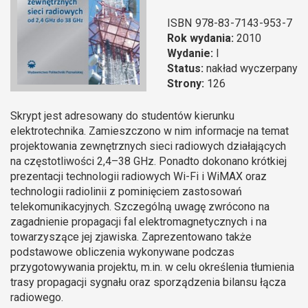
ISBN
978-83-7143-953-7
Rok wydania:
2010
Wydanie:
I
Status:
nakład wyczerpany
Strony:
126
Skrypt jest adresowany do studentów kierunku
elektrotechnika. Zamieszczono w nim informacje na temat
projektowania zewnętrznych sieci radiowych działających
na częstotliwości 2,4–38 GHz. Ponadto dokonano krótkiej
prezentacji technologii radiowych Wi-Fi i WiMAX oraz
technologii radiolinii z pominięciem zastosowań
telekomunikacyjnych. Szczególną uwagę zwrócono na
zagadnienie propagacji fal elektromagnetycznych i na
towarzyszące jej zjawiska. Zaprezentowano także
podstawowe obliczenia wykonywane podczas
przygotowywania projektu, m.in. w celu określenia tłumienia
trasy propagacji sygnału oraz sporządzenia bilansu łącza
radiowego.