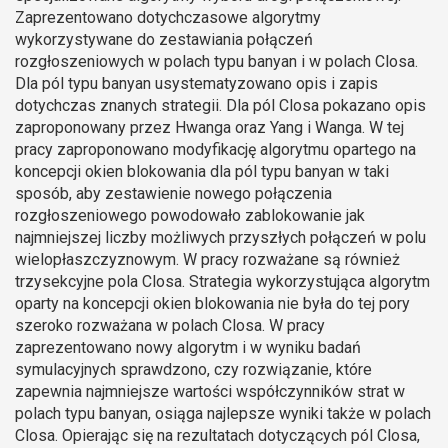
Zaprezentowano dotychczasowe algorytmy
wykorzystywane do zestawiania połączeń
rozgłoszeniowych w polach typu banyan i w polach Closa.
Dla pól typu banyan usystematyzowano opis i zapis
dotychczas znanych strategii. Dla pól Closa pokazano opis
zaproponowany przez Hwanga oraz Yang i Wanga. W tej
pracy zaproponowano modyfikację algorytmu opartego na
koncepcji okien blokowania dla pól typu banyan w taki
sposób, aby zestawienie nowego połączenia
rozgłoszeniowego powodowało zablokowanie jak
najmniejszej liczby możliwych przyszłych połączeń w polu
wielopłaszczyznowym. W pracy rozważane są również
trzysekcyjne pola Closa. Strategia wykorzystująca algorytm
oparty na koncepcji okien blokowania nie była do tej pory
szeroko rozważana w polach Closa. W pracy
zaprezentowano nowy algorytm i w wyniku badań
symulacyjnych sprawdzono, czy rozwiązanie, które
zapewnia najmniejsze wartości współczynników strat w
polach typu banyan, osiąga najlepsze wyniki także w polach
Closa. Opierając się na rezultatach dotyczących pól Closa,