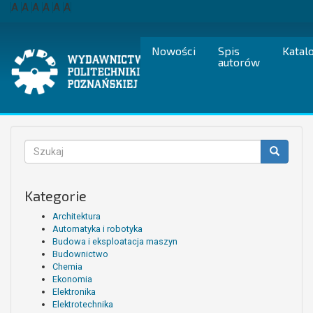
Przejdź
A
A
A
A
A
A
do
treści
Nowości
Spis
Katal
autorów
Formularz
wyszukiwania
Szukaj
Kategorie
Architektura
Automatyka i robotyka
Budowa i eksploatacja maszyn
Budownictwo
Chemia
Ekonomia
Elektronika
Elektrotechnika