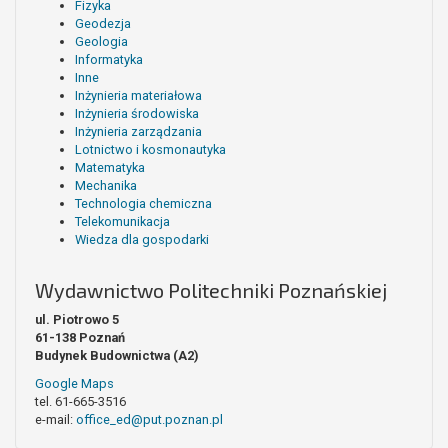
Fizyka
Geodezja
Geologia
Informatyka
Inne
Inżynieria materiałowa
Inżynieria środowiska
Inżynieria zarządzania
Lotnictwo i kosmonautyka
Matematyka
Mechanika
Technologia chemiczna
Telekomunikacja
Wiedza dla gospodarki
Wydawnictwo Politechniki Poznańskiej
ul. Piotrowo 5
61-138 Poznań
Budynek Budownictwa (A2)
Google Maps
tel. 61-665-3516
e-mail:
office_ed@put.poznan.pl