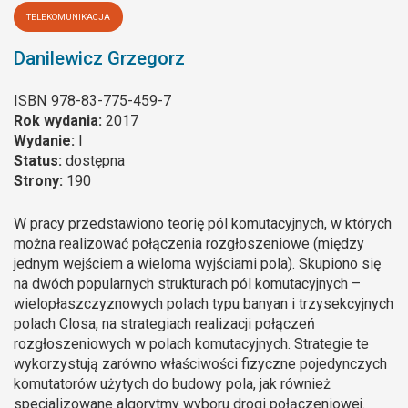
TELEKOMUNIKACJA
Danilewicz Grzegorz
ISBN
978-83-775-459-7
Rok wydania:
2017
Wydanie:
I
Status:
dostępna
Strony:
190
W pracy przedstawiono teorię pól komutacyjnych, w których
można realizować połączenia rozgłoszeniowe (między
jednym wejściem a wieloma wyjściami pola). Skupiono się
na dwóch popularnych strukturach pól komutacyjnych –
wielopłaszczyznowych polach typu banyan i trzysekcyjnych
polach Closa, na strategiach realizacji połączeń
rozgłoszeniowych w polach komutacyjnych. Strategie te
wykorzystują zarówno właściwości fizyczne pojedynczych
komutatorów użytych do budowy pola, jak również
specjalizowane algorytmy wyboru drogi połączeniowej.