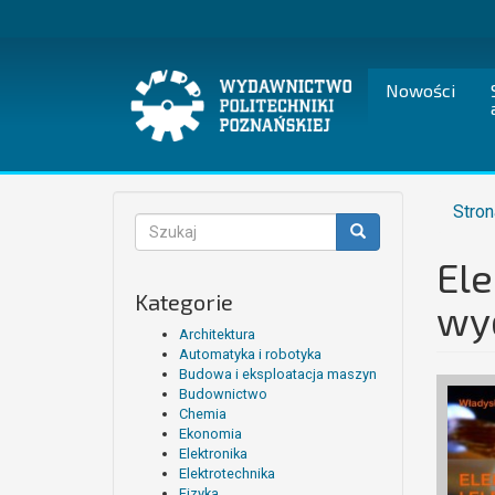
Przejdź
do
treści
Nowości
Stron
Formularz
wyszukiwania
Ele
Szukaj
Kategorie
wy
Architektura
Automatyka i robotyka
Budowa i eksploatacja maszyn
Budownictwo
Chemia
Ekonomia
Elektronika
Elektrotechnika
Fizyka