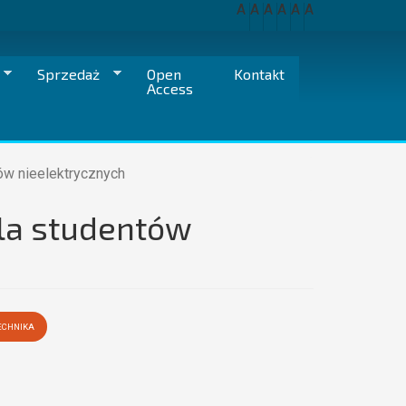
A
A
A
A
A
A
Sprzedaż
Open
Kontakt
Access
łów nieelektrycznych
dla studentów
ECHNIKA