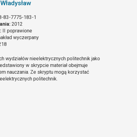
 Władysław
8-83-7775-183-1
ania:
2012
:
II
poprawione
nakład wyczerpany
218
h wydziałów nieelektrycznych politechnik jako
zedstawiony w skrypcie materiał obejmuje
em nauczania. Ze skryptu mogą korzystać
elektrycznych politechnik.