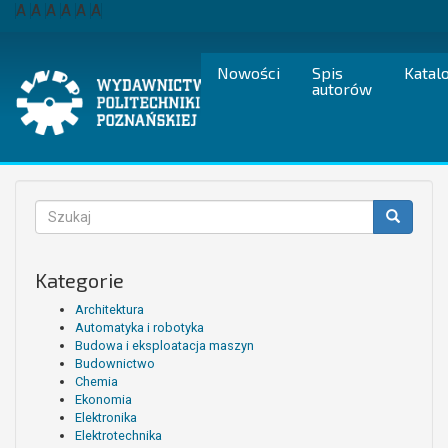
Przejdź
A
A
A
A
A
A
do
treści
Nowości
Spis
Katal
autorów
Formularz
wyszukiwania
Szukaj
Kategorie
Architektura
Automatyka i robotyka
Budowa i eksploatacja maszyn
Budownictwo
Chemia
Ekonomia
Elektronika
Elektrotechnika