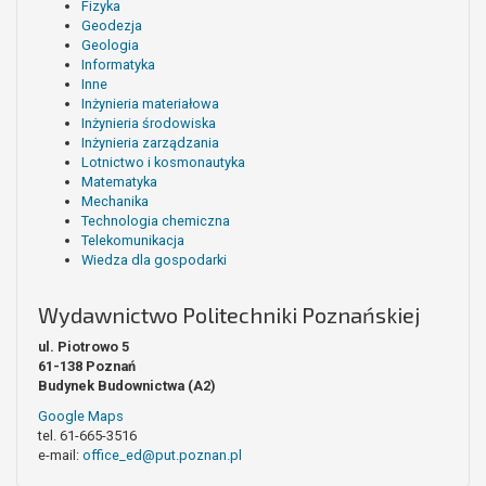
Fizyka
Geodezja
Geologia
Informatyka
Inne
Inżynieria materiałowa
Inżynieria środowiska
Inżynieria zarządzania
Lotnictwo i kosmonautyka
Matematyka
Mechanika
Technologia chemiczna
Telekomunikacja
Wiedza dla gospodarki
Wydawnictwo Politechniki Poznańskiej
ul. Piotrowo 5
61-138 Poznań
Budynek Budownictwa (A2)
Google Maps
tel. 61-665-3516
e-mail:
office_ed@put.poznan.pl