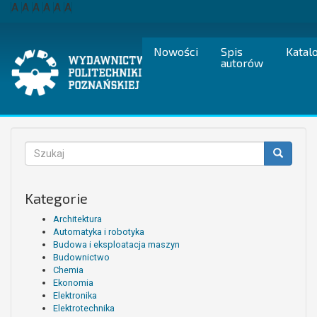
Przejdź
A
A
A
A
A
A
do
treści
Nowości
Spis
Katal
autorów
Formularz
wyszukiwania
Szukaj
Kategorie
Architektura
Automatyka i robotyka
Budowa i eksploatacja maszyn
Budownictwo
Chemia
Ekonomia
Elektronika
Elektrotechnika