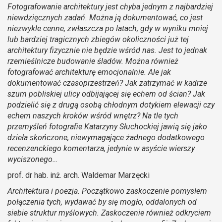
Fotografowanie architektury jest chyba jednym z najbardziej
niewdzięcznych zadań. Można ją dokumentować, co jest
niezwykle cenne, zwłaszcza po latach, gdy w wyniku mniej
lub bardziej tragicznych zbiegów okoliczności już tej
architektury fizycznie nie będzie wśród nas. Jest to jednak
rzemieślnicze budowanie śladów. Można również
fotografować architekturę emocjonalnie. Ale jak
dokumentować czasoprzestrzeń? Jak zatrzymać w kadrze
szum pobliskiej ulicy odbijającej się echem od ścian? Jak
podzielić się z drugą osobą chłodnym dotykiem elewacji czy
echem naszych kroków wśród wnętrz? Na tle tych
przemyśleń fotografie Katarzyny Słuchockiej jawią się jako
dzieła skończone, niewymagające żadnego dodatkowego
recenzenckiego komentarza, jedynie w asyście wierszy
wyciszonego…
prof. dr hab. inż. arch. Waldemar Marzęcki
Architektura i poezja. Początkowo zaskoczenie pomysłem
połączenia tych, wydawać by się mogło, oddalonych od
siebie struktur myślowych. Zaskoczenie również odkryciem