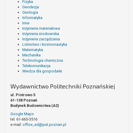
Fizyka
Geodezja
Geologia
Informatyka
Inne
Inżynieria materiałowa
Inżynieria środowiska
Inżynieria zarządzania
Lotnictwo i kosmonautyka
Matematyka
Mechanika
Technologia chemiczna
Telekomunikacja
Wiedza dla gospodarki
Wydawnictwo Politechniki Poznańskiej
ul. Piotrowo 5
61-138 Poznań
Budynek Budownictwa (A2)
Google Maps
tel. 61-665-3516
e-mail:
office_ed@put.poznan.pl