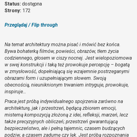
Status:
dostępna
Strony:
172
Przeglądaj / Flip through
Na temat architektury można pisać i mówić bez końca.
Bywa bohaterką filmów, powieści, obrazów, tłem życia
codziennego, głosem w ciszy nocnej. Jest wielopoziomowa
w swej konstrukcji i taką też prowokuje percepcję – bogatą
w zmysłowość, dopełniającą się wzajemnie postrzeganymi
obrazami form i uzupełniającym słowem. Swoją
obecnością, nieuniknionym trwaniem intryguje, prowokuje,
inspiruje…
Praca jest próbą indywidualnego spojrzenia zarówno na
architekturę, jak i przestrzeń, będącą zbiorem emocji,
misterną kompozycją złożoną z idei, refleksji, marzeń, lecz
także precyzyjnych obliczeń; przestrzeń gwarantującą
bezpieczeństwo, ale i pełną tajemnic, czasem budzących
podziw, a czasem zadumę czy lęk. Jest próbą rozpoznania