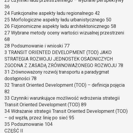
23 Czynniki ładu przestrzennego – wybrane perspektywy
36
24 Funkcjonalne aspekty ładu regionalnego 42
25 Morfologiczne aspekty ładu urbanistycznego 50
26 Fizjonomiczne aspekty ładu architektonicznego 58
27 Wybrane metody oceny wartości wizualnej przestrzeni
68
28 Podsumowanie i wnioski 77
3 TRANSIT ORIENTED DEVELOPMENT (TOD) JAKO
STRATEGIA ROZWOJU JEDNOSTEK OSADNICZYCH
ZGODNA Z ZASADĄ ZRÓWNOWAŻONEGO ROZWOJU 78
31 Zrównoważony rozwój transportu a paradygmat
dostępności 78
32 Transit Oriented Development (TOD) – definicja pojęcia
82
33 Czynniki warunkujące możliwość wdrożenia strategii
Transit Oriented Development (TOD) 89
34 Wdrażanie strategii Transit Oriented Development (TOD)
– od węzła, przez linię po sieć 95
35 Podsumowanie 104
CZĘŚĆ II