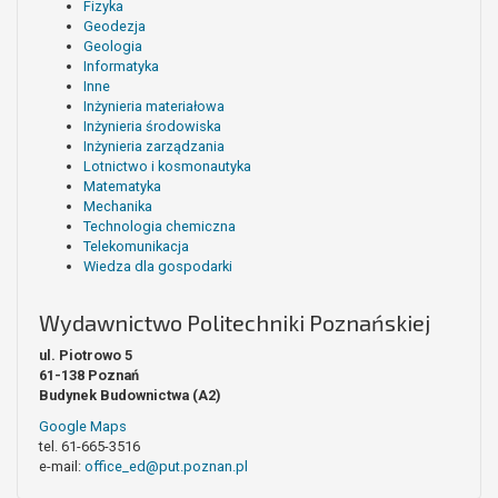
Fizyka
Geodezja
Geologia
Informatyka
Inne
Inżynieria materiałowa
Inżynieria środowiska
Inżynieria zarządzania
Lotnictwo i kosmonautyka
Matematyka
Mechanika
Technologia chemiczna
Telekomunikacja
Wiedza dla gospodarki
Wydawnictwo Politechniki Poznańskiej
ul. Piotrowo 5
61-138 Poznań
Budynek Budownictwa (A2)
Google Maps
tel. 61-665-3516
e-mail:
office_ed@put.poznan.pl