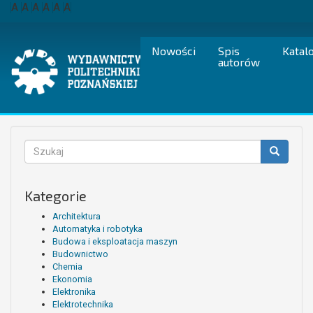
Przejdź
A
A
A
A
A
A
do
treści
Nowości
Spis
Katal
autorów
Formularz
wyszukiwania
Szukaj
Kategorie
Architektura
Automatyka i robotyka
Budowa i eksploatacja maszyn
Budownictwo
Chemia
Ekonomia
Elektronika
Elektrotechnika