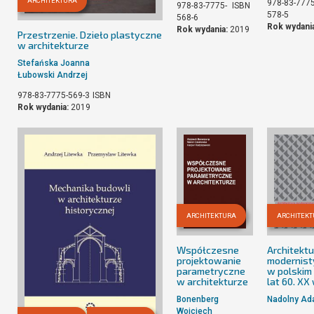
ARCHITEKTURA
978-83-7775
978-83-7775-
ISBN
578-5
568-6
Rok wydani
Rok wydania:
2019
Przestrzenie. Dzieło plastyczne
w architekturze
Stefańska Joanna
Łubowski Andrzej
978-83-7775-569-3
ISBN
Rok wydania:
2019
ARCHITEKTURA
ARCHITEK
Współczesne
Architektu
projektowanie
modernist
parametryczne
w polskim 
w architekturze
lat 60. XX
Bonenberg
Nadolny A
Wojciech