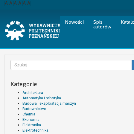
Przejdź
A
A
A
A
A
A
do
treści
Nowości
Spis
Katal
autorów
Formularz
wyszukiwania
Szukaj
Kategorie
Architektura
Automatyka i robotyka
Budowa i eksploatacja maszyn
Budownictwo
Chemia
Ekonomia
Elektronika
Elektrotechnika