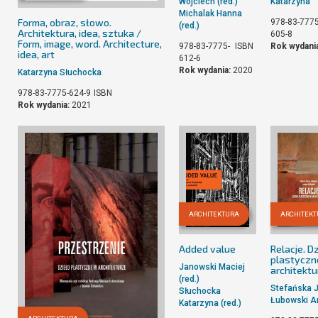
Wojciech (red.)
Katarzyna
Michalak Hanna
Forma, obraz, słowo.
978-83-7775
(red.)
Architektura, idea, sztuka /
605-8
Form, image, word. Architecture,
978-83-7775-
ISBN
Rok wydani
idea, art
612-6
Rok wydania:
2020
Katarzyna Słuchocka
978-83-7775-624-9
ISBN
Rok wydania:
2021
ARCHITEKTURA
ARCHITEK
Added value
Relacje. D
plastyczn
Janowski Maciej
architektu
(red.)
Stefańska 
Słuchocka
Łubowski A
Katarzyna (red.)