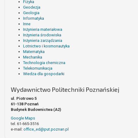
Fizyka
Geodezja
Geologia
Informatyka
Inne
Inżynieria materiałowa
Inżynieria środowiska
Inżynieria zarządzania
Lotnictwo i kosmonautyka
Matematyka
Mechanika
Technologia chemiczna
Telekomunikacja
Wiedza dla gospodarki
Wydawnictwo Politechniki Poznańskiej
ul. Piotrowo 5
61-138 Poznań
Budynek Budownictwa (A2)
Google Maps
tel. 61-665-3516
e-mail:
office_ed@put.poznan.pl