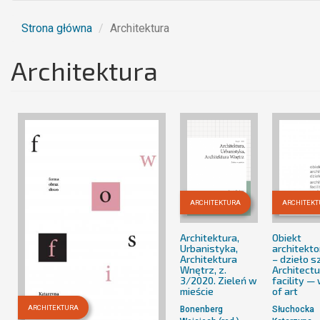
Strona główna
Architektura
Architektura
ARCHITEKTURA
ARCHITEK
Architektura,
Obiekt
Urbanistyka,
architekt
Architektura
– dzieło s
Wnętrz, z.
Architectu
3/2020. Zieleń w
facility —
mieście
of art
ARCHITEKTURA
Bonenberg
Słuchocka