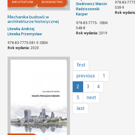
ARCHITEKTURA
BUDOWNICTWO
978-83-7775
Giedrowicz Marcin
538-9
Radziszewski
Rok wydani
Kacper
Mechanika budowli w
architekturze historycznej
978-83-7775-
ISBN
548-8
Litewka Andrzej
Rok wydania:
2019
Litewka Przemysław
978-83-7775-581-5
ISBN
Rok wydania:
2020
first
previous
1
2
3
4
5
next
last