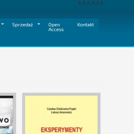
A
A
A
A
A
A
Sprzedaż
Open
Kontakt
Access