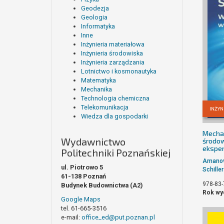
Geodezja
Geologia
Informatyka
Inne
Inżynieria materiałowa
Inżynieria środowiska
Inżynieria zarządzania
Lotnictwo i kosmonautyka
Matematyka
Mechanika
Technologia chemiczna
Telekomunikacja
INŻYN
Wiedza dla gospodarki
Mechan
Wydawnictwo
środow
ekspe
Politechniki Poznańskiej
Amanow
ul. Piotrowo 5
Schille
61-138 Poznań
978-83-
Budynek Budownictwa (A2)
Rok wy
Google Maps
tel. 61-665-3516
e-mail:
office_ed@put.poznan.pl