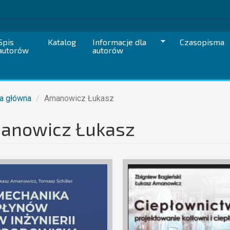
Spis
Katalog
Informacje dla
Czasopisma
autorów
autorów
a główna
Amanowicz Łukasz
anowicz Łukasz