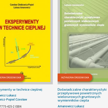
IERIA ŚRODOWISKA
INŻYNIERIA ŚRODOWISKA
ymenty w technice cieplnej
Doświadczalne charakterystyki
przepływowe powietrznych
icz Łukasz
wielorurowych gruntowych
icz-Popiel Czesław
wymienników ciepła
Amanowicz Łukasz
7775-425-2
ISBN