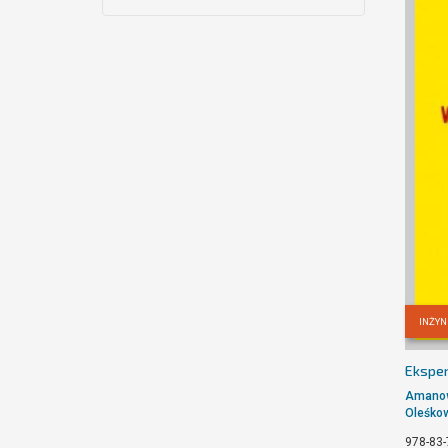
INŻYN
Eksper
Amanow
Oleśkow
978-83-