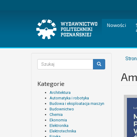
Przejdź
do
treści
Nowości
Stron
Formularz
wyszukiwania
Am
Szukaj
Kategorie
Architektura
Automatyka i robotyka
Budowa i eksploatacja maszyn
Budownictwo
Chemia
Ekonomia
Elektronika
Elektrotechnika
Fizyka