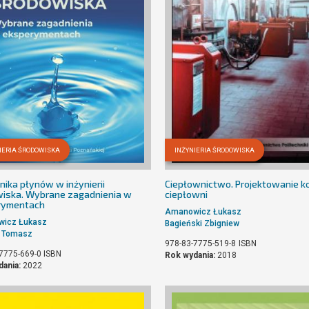
IERIA ŚRODOWISKA
INŻYNIERIA ŚRODOWISKA
ika płynów w inżynierii
Ciepłownictwo. Projektowanie ko
iska. Wybrane zagadnienia w
ciepłowni
rymentach
Amanowicz Łukasz
icz Łukasz
Bagieński Zbigniew
r Tomasz
978-83-7775-519-8
ISBN
7775-669-0
ISBN
Rok wydania:
2018
dania:
2022