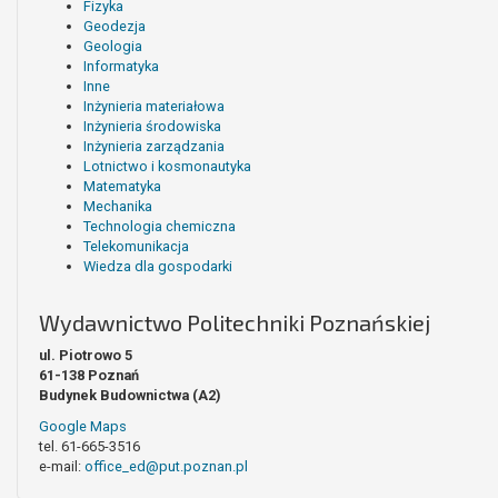
Fizyka
Geodezja
Geologia
Informatyka
Inne
Inżynieria materiałowa
Inżynieria środowiska
Inżynieria zarządzania
Lotnictwo i kosmonautyka
Matematyka
Mechanika
Technologia chemiczna
Telekomunikacja
Wiedza dla gospodarki
Wydawnictwo Politechniki Poznańskiej
ul. Piotrowo 5
61-138 Poznań
Budynek Budownictwa (A2)
Google Maps
tel. 61-665-3516
e-mail:
office_ed@put.poznan.pl