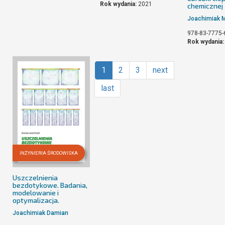
Rok wydania:
2021
chemicznej
Joachimiak 
978-83-7775-
Rok wydania
1
2
3
next
last
INŻYNIERIA ŚRODOWISKA
Uszczelnienia
bezdotykowe. Badania,
modelowanie i
optymalizacja.
Joachimiak Damian