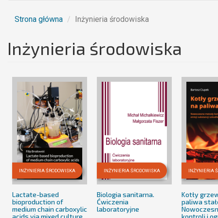
Strona główna
Inżynieria środowiska
Inżynieria środowiska
INŻYNIERIA ŚRODOWISKA
INŻYNIERIA ŚRODOWISKA
INŻYNIERIA 
Lactate-based
Biologia sanitarna.
Kotły grze
bioproduction of
Ćwiczenia
paliwa stał
medium chain carboxylic
laboratoryjne
Nowoczesn
acids via mixed culture
kontroli i o