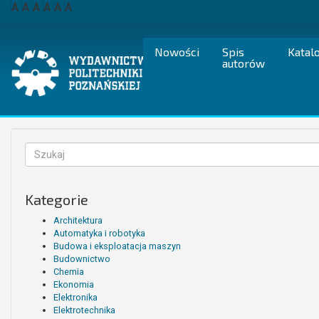
Przejdź
A
A
A
A
A
A
do
treści
Nowości
Spis
Katal
autorów
Formularz
wyszukiwania
Szukaj
Kategorie
Architektura
Automatyka i robotyka
Budowa i eksploatacja maszyn
Budownictwo
Chemia
Ekonomia
Elektronika
Elektrotechnika