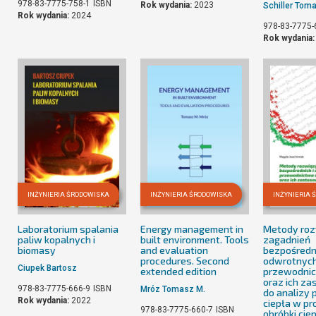
978-83-7775-758-1
ISBN
Rok wydania:
2023
Schiller Tom
Rok wydania:
2024
978-83-7775-
Rok wydania
INŻYNIERIA ŚRODOWISKA
INŻYNIERIA ŚRODOWISKA
INŻYNIERIA 
Laboratorium spalania
Energy management in
Metody ro
paliw kopalnych i
built environment. Tools
zagadnień
biomasy
and evaluation
bezpośredni
procedures. Second
odwrotnyc
Ciupek Bartosz
extended edition
przewodnic
oraz ich z
978-83-7775-666-9
ISBN
Mróz Tomasz M.
do analizy
Rok wydania:
2022
ciepła w p
978-83-7775-660-7
ISBN
obróbki cie