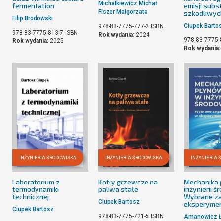
Michałkiewicz Michał
fermentation
emisji subst
Fiszer Małgorzata
szkodliwyc
Filip Brodowski
Ciupek Barto
978-83-7775-777-2
ISBN
978-83-7775-813-7
ISBN
Rok wydania:
2024
978-83-7775-
Rok wydania:
2025
Rok wydania
INŻYNIERIA ŚRODOWISKA
INŻYNIERIA ŚRODOWISKA
INŻYNIERIA 
Laboratorium z
Kotły grzewcze na
Mechanika
termodynamiki
paliwa stałe
inżynierii ś
technicznej
Wybrane za
Ciupek Bartosz
eksperyme
Ciupek Bartosz
978-83-7775-721-5
ISBN
Amanowicz 