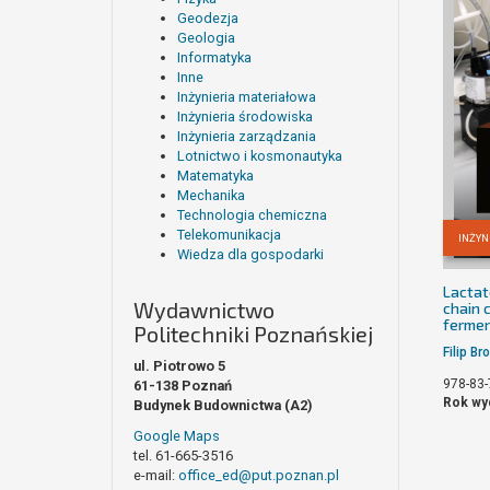
Geodezja
Geologia
Informatyka
Inne
Inżynieria materiałowa
Inżynieria środowiska
Inżynieria zarządzania
Lotnictwo i kosmonautyka
Matematyka
Mechanika
Technologia chemiczna
Telekomunikacja
INŻYN
Wiedza dla gospodarki
Lactat
Wydawnictwo
chain 
fermen
Politechniki Poznańskiej
Filip B
ul. Piotrowo 5
978-83-
61-138 Poznań
Rok wy
Budynek Budownictwa (A2)
Google Maps
tel. 61-665-3516
e-mail:
office_ed@put.poznan.pl