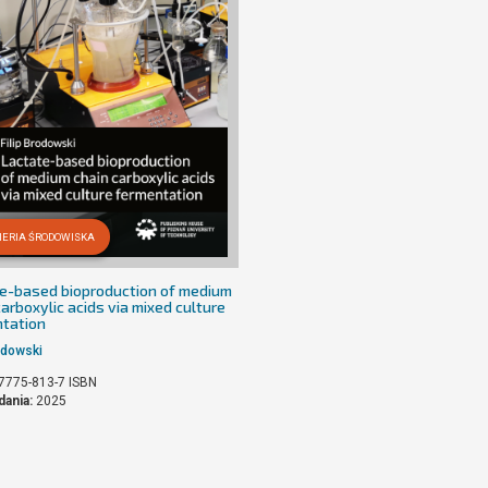
IERIA ŚRODOWISKA
e-based bioproduction of medium
carboxylic acids via mixed culture
tation
rodowski
7775-813-7
ISBN
dania:
2025