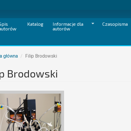
Spis
Katalog
Informacje dla
Czasopisma
autorów
autorów
a główna
Filip Brodowski
ip Brodowski