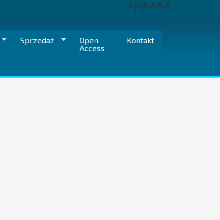
A
A
A
A
A
A
Sprzedaż
Open
Kontakt
Access