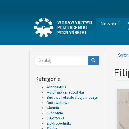
Przejdź
do
treści
Nowości
Stron
Formularz
wyszukiwania
Fil
Szukaj
Kategorie
Architektura
Automatyka i robotyka
Budowa i eksploatacja maszyn
Budownictwo
Chemia
Ekonomia
Elektronika
Elektrotechnika
Fizyka