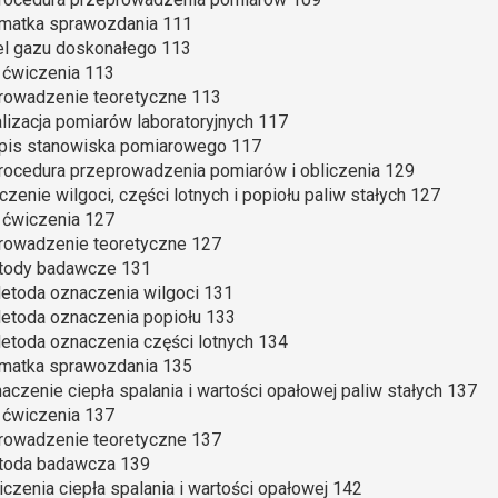
rmatka sprawozdania 111
el gazu doskonałego 113
l ćwiczenia 113
rowadzenie teoretyczne 113
alizacja pomiarów laboratoryjnych 117
Opis stanowiska pomiarowego 117
Procedura przeprowadzenia pomiarów i obliczenia 129
czenie wilgoci, części lotnych i popiołu paliw stałych 127
l ćwiczenia 127
rowadzenie teoretyczne 127
etody badawcze 131
Metoda oznaczenia wilgoci 131
Metoda oznaczenia popiołu 133
Metoda oznaczenia części lotnych 134
rmatka sprawozdania 135
aczenie ciepła spalania i wartości opałowej paliw stałych 137
l ćwiczenia 137
rowadzenie teoretyczne 137
etoda badawcza 139
liczenia ciepła spalania i wartości opałowej 142