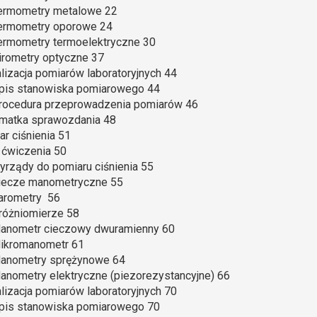
Termometry metalowe 22
Termometry oporowe 24
Termometry termoelektryczne 30
Pirometry optyczne 37
alizacja pomiarów laboratoryjnych 44
Opis stanowiska pomiarowego 44
Procedura przeprowadzenia pomiarów 46
rmatka sprawozdania 48
ar ciśnienia 51
l ćwiczenia 50
zyrządy do pomiaru ciśnienia 55
Ciecze manometryczne 55
Barometry 56
Próżniomierze 58
 Manometr cieczowy dwuramienny 60
Mikromanometr 61
 Manometry sprężynowe 64
Manometry elektryczne (piezorezystancyjne) 66
alizacja pomiarów laboratoryjnych 70
Opis stanowiska pomiarowego 70