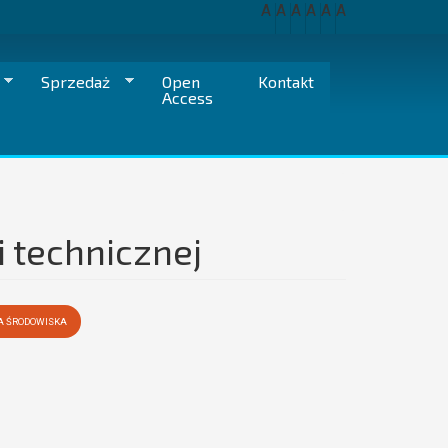
A
A
A
A
A
A
Sprzedaż
Open
Kontakt
Access
 technicznej
IA ŚRODOWISKA