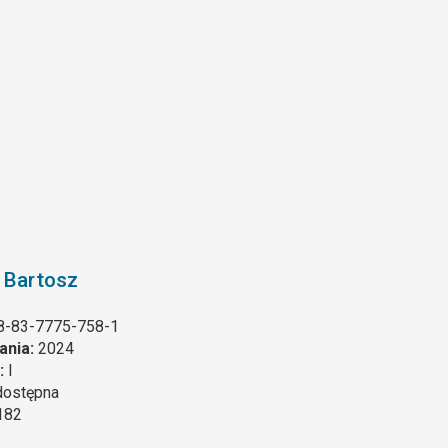
 Bartosz
8-83-7775-758-1
ania:
2024
:
I
dostępna
182