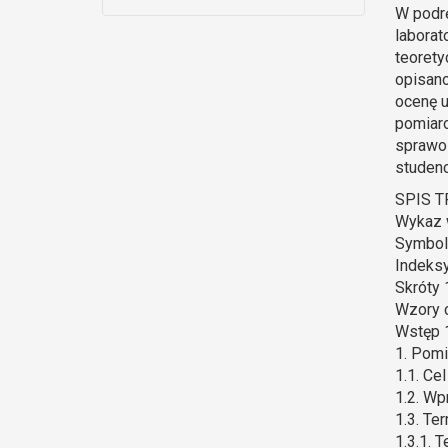
W podr
laborat
teorety
opisano
ocenę 
pomiaro
sprawoz
studenc
SPIS T
Wykaz 
Symbol
Indeks
Skróty 
Wzory 
Wstęp 
1. Pomi
1.1. Ce
1.2. Wp
1.3. Te
1.3.1. 