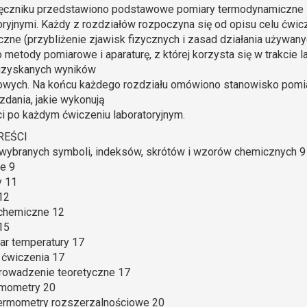
ęczniku przedstawiono podstawowe pomiary termodynamiczne 
oryjnymi. Każdy z rozdziałów rozpoczyna się od opisu celu ćwi
czne (przybliżenie zjawisk fizycznych i zasad działania używa
 metody pomiarowe i aparaturę, z której korzysta się w trakcie l
uzyskanych wyników
wych. Na końcu każdego rozdziału omówiono stanowisko pomia
dania, jakie wykonują
i po każdym ćwiczeniu laboratoryjnym.
REŚCI
wybranych symboli, indeksów, skrótów i wzorów chemicznych 9
e 9
y 11
12
chemiczne 12
15
ar temperatury 17
l ćwiczenia 17
rowadzenie teoretyczne 17
rmometry 20
Termometry rozszerzalnościowe 20