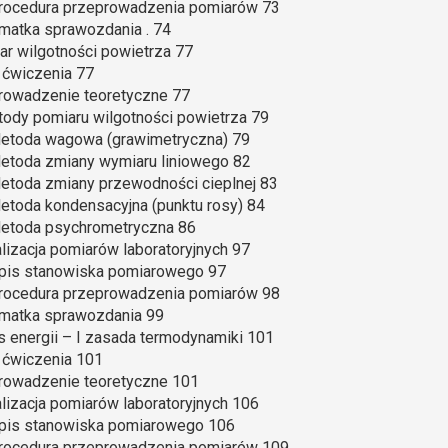
Procedura przeprowadzenia pomiarów 73
rmatka sprawozdania . 74
ar wilgotności powietrza 77
l ćwiczenia 77
rowadzenie teoretyczne 77
tody pomiaru wilgotności powietrza 79
Metoda wagowa (grawimetryczna) 79
Metoda zmiany wymiaru liniowego 82
Metoda zmiany przewodności cieplnej 83
Metoda kondensacyjna (punktu rosy) 84
Metoda psychrometryczna 86
alizacja pomiarów laboratoryjnych 97
Opis stanowiska pomiarowego 97
Procedura przeprowadzenia pomiarów 98
rmatka sprawozdania 99
ns energii – I zasada termodynamiki 101
l ćwiczenia 101
rowadzenie teoretyczne 101
alizacja pomiarów laboratoryjnych 106
Opis stanowiska pomiarowego 106
Procedura przeprowadzenia pomiarów 109