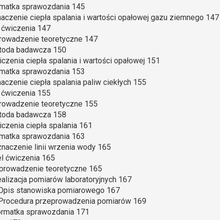
rmatka sprawozdania 145
aczenie ciepła spalania i wartości opałowej gazu ziemnego 147
l ćwiczenia 147
rowadzenie teoretyczne 147
etoda badawcza 150
liczenia ciepła spalania i wartości opałowej 151
rmatka sprawozdania 153
aczenie ciepła spalania paliw ciekłych 155
l ćwiczenia 155
rowadzenie teoretyczne 155
etoda badawcza 158
liczenia ciepła spalania 161
rmatka sprawozdania 163
naczenie linii wrzenia wody 165
el ćwiczenia 165
Wprowadzenie teoretyczne 165
ealizacja pomiarów laboratoryjnych 167
 Opis stanowiska pomiarowego 167
 Procedura przeprowadzenia pomiarów 169
ormatka sprawozdania 171