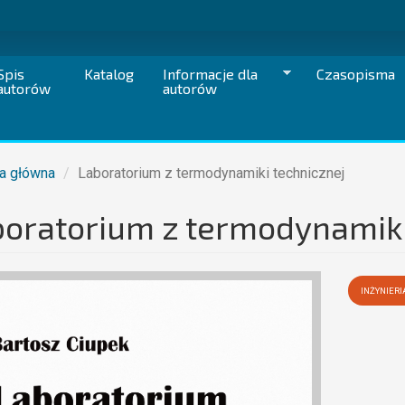
Spis
Katalog
Informacje dla
Czasopisma
autorów
autorów
a główna
Laboratorium z termodynamiki technicznej
oratorium z termodynamiki
INŻYNIER