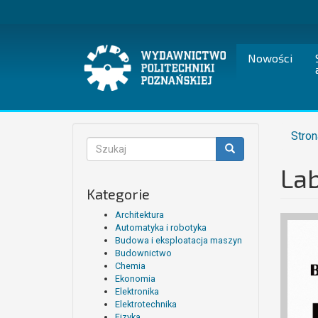
Przejdź
do
treści
Nowości
Stron
Formularz
wyszukiwania
Lab
Szukaj
Kategorie
Architektura
Automatyka i robotyka
Budowa i eksploatacja maszyn
Budownictwo
Chemia
Ekonomia
Elektronika
Elektrotechnika
Fizyka