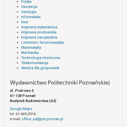
Fizyka
Geodezja
Geologia
Informatyka
Inne
Inżynieria materiałowa
Inżynieria środowiska
Inżynieria zarządzania
Lotnictwo i kosmonautyka
Matematyka
Mechanika
Technologia chemiczna
Telekomunikacja
Wiedza dla gospodarki
Wydawnictwo Politechniki Poznańskiej
ul. Piotrowo 5
61-138 Poznań
Budynek Budownictwa (A2)
Google Maps
tel. 61-665-3516
e-mail:
office_ed@put.poznan.pl