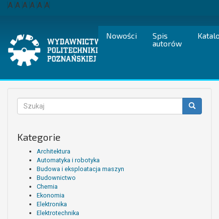
Przejdź
A
A
A
A
A
A
do
treści
Nowości
Spis
Katal
autorów
Formularz
wyszukiwania
Szukaj
Kategorie
Architektura
Automatyka i robotyka
Budowa i eksploatacja maszyn
Budownictwo
Chemia
Ekonomia
Elektronika
Elektrotechnika