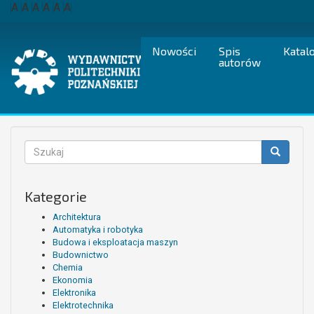
Przejdź
A
A
A
A
A
A
do
treści
Nowości
Spis
Katal
autorów
Formularz
wyszukiwania
Szukaj
Kategorie
Architektura
Automatyka i robotyka
Budowa i eksploatacja maszyn
Budownictwo
Chemia
Ekonomia
Elektronika
Elektrotechnika