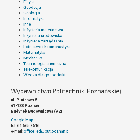
Fizyka
Geodezja
Geologia
Informatyka
Inne
Inżynieria materiałowa
Inżynieria środowiska
Inżynieria zarządzania
Lotnictwo i kosmonautyka
Matematyka
Mechanika
Technologia chemiczna
Telekomunikacja
Wiedza dla gospodarki
Wydawnictwo Politechniki Poznańskiej
ul. Piotrowo 5
61-138 Poznań
Budynek Budownictwa (A2)
Google Maps
tel. 61-665-3516
e-mail:
office_ed@put.poznan.pl