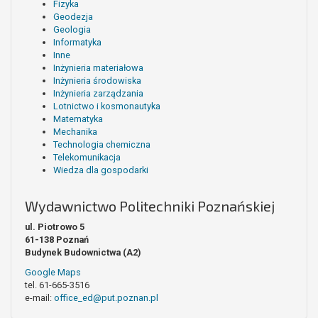
Fizyka
Geodezja
Geologia
Informatyka
Inne
Inżynieria materiałowa
Inżynieria środowiska
Inżynieria zarządzania
Lotnictwo i kosmonautyka
Matematyka
Mechanika
Technologia chemiczna
Telekomunikacja
Wiedza dla gospodarki
Wydawnictwo Politechniki Poznańskiej
ul. Piotrowo 5
61-138 Poznań
Budynek Budownictwa (A2)
Google Maps
tel. 61-665-3516
e-mail:
office_ed@put.poznan.pl