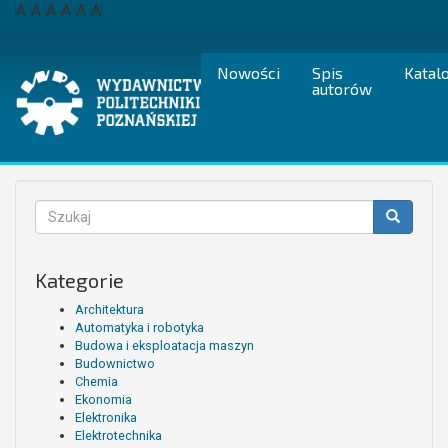
Przejdź
A
A
A
A
A
A
do
treści
Nowości
Spis
Katal
autorów
Formularz
wyszukiwania
Szukaj
Kategorie
Architektura
Automatyka i robotyka
Budowa i eksploatacja maszyn
Budownictwo
Chemia
Ekonomia
Elektronika
Elektrotechnika