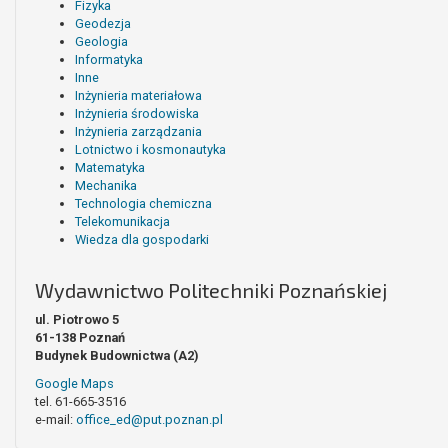
Fizyka
Geodezja
Geologia
Informatyka
Inne
Inżynieria materiałowa
Inżynieria środowiska
Inżynieria zarządzania
Lotnictwo i kosmonautyka
Matematyka
Mechanika
Technologia chemiczna
Telekomunikacja
Wiedza dla gospodarki
Wydawnictwo Politechniki Poznańskiej
ul. Piotrowo 5
61-138 Poznań
Budynek Budownictwa (A2)
Google Maps
tel. 61-665-3516
e-mail:
office_ed@put.poznan.pl