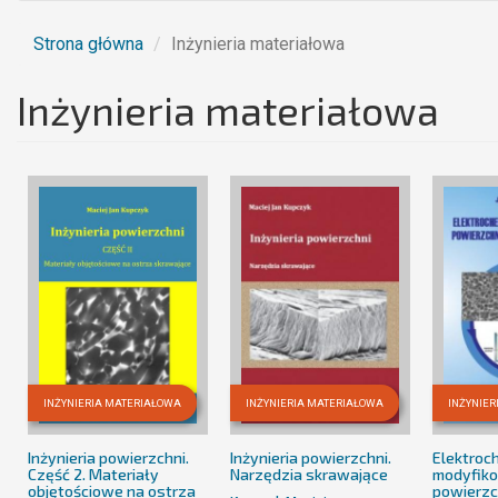
Strona główna
Inżynieria materiałowa
Inżynieria materiałowa
INŻYNIERIA MATERIAŁOWA
INŻYNIERIA MATERIAŁOWA
INŻYNIE
Inżynieria powierzchni.
Inżynieria powierzchni.
Elektroc
Część 2. Materiały
Narzędzia skrawające
modyfik
objętościowe na ostrza
powierzc