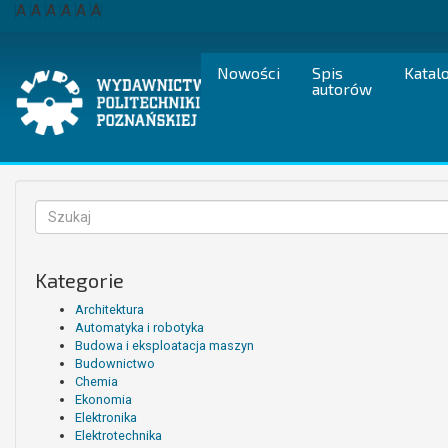
Przejdź
A
A
A
A
A
A
do
treści
Nowości
Spis
Katal
autorów
Formularz
wyszukiwania
Szukaj
Kategorie
Architektura
Automatyka i robotyka
Budowa i eksploatacja maszyn
Budownictwo
Chemia
Ekonomia
Elektronika
Elektrotechnika