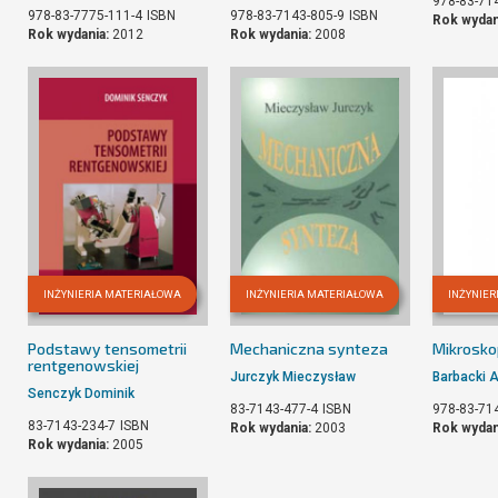
978-83-71
978-83-7775-111-4
ISBN
978-83-7143-805-9
ISBN
Rok wydan
Rok wydania:
2012
Rok wydania:
2008
INŻYNIERIA MATERIAŁOWA
INŻYNIERIA MATERIAŁOWA
INŻYNIE
Podstawy tensometrii
Mechaniczna synteza
Mikrosko
rentgenowskiej
Jurczyk Mieczysław
Barbacki A
Senczyk Dominik
83-7143-477-4
ISBN
978-83-71
83-7143-234-7
ISBN
Rok wydania:
2003
Rok wydan
Rok wydania:
2005