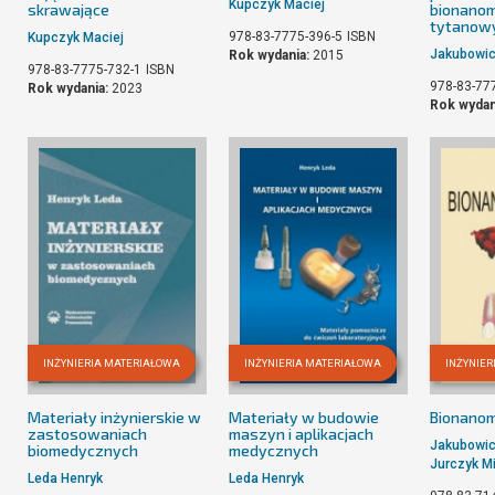
Kupczyk Maciej
skrawające
bionanom
tytanow
978-83-7775-396-5
ISBN
Kupczyk Maciej
Jakubowic
Rok wydania:
2015
978-83-7775-732-1
ISBN
978-83-77
Rok wydania:
2023
Rok wydan
INŻYNIERIA MATERIAŁOWA
INŻYNIERIA MATERIAŁOWA
INŻYNIE
Materiały inżynierskie w
Materiały w budowie
Bionanom
zastosowaniach
maszyn i aplikacjach
Jakubowic
biomedycznych
medycznych
Jurczyk M
Leda Henryk
Leda Henryk