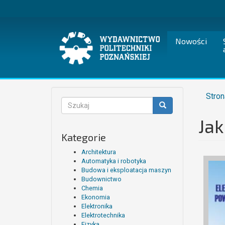
Przejdź
do
treści
Nowości
Stron
Formularz
wyszukiwania
Ja
Szukaj
Kategorie
Architektura
Automatyka i robotyka
Budowa i eksploatacja maszyn
Budownictwo
Chemia
Ekonomia
Elektronika
Elektrotechnika
Fizyka