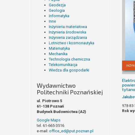
Geodezja
Geologia
Informatyka
Inne
Inżynieria materiałowa
Inżynieria środowiska
Inżynieria zarządzania
Lotnictwo i kosmonautyka
Matematyka
Mechanika
Technologia chemiczna
Telekomunikacja
INŻYN
Wiedza dla gospodarki
Elektr
Wydawnictwo
powier
tytan
Politechniki Poznańskiej
Jakubo
ul. Piotrowo 5
978-83-
61-138 Poznań
Rok wy
Budynek Budownictwa (A2)
Google Maps
tel. 61-665-3516
e-mail:
office_ed@put.poznan.pl