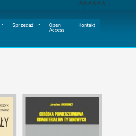
A
A
A
A
A
A
Sprzedaż
Open
Kontakt
Access