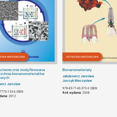
IERIA MATERIAŁOWA
INŻYNIERIA MATERIAŁOWA
ochemicznie modyfikowana
Bionanomateriały
zchnia bionanomateriałów
Jakubowicz Jarosław
owych
Jurczyk Mieczysław
wicz Jarosław
978-83-7143-373-3
ISBN
7775-133-6
ISBN
Rok wydania:
2008
dania:
2012