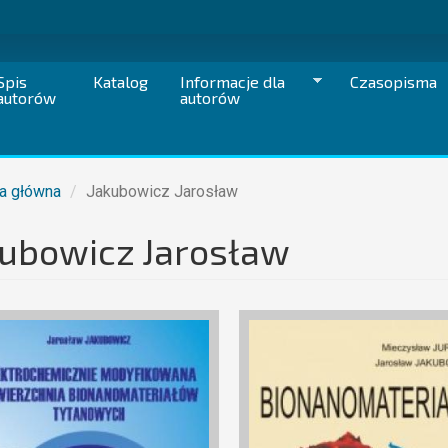
Spis
Katalog
Informacje dla
Czasopisma
autorów
autorów
a główna
Jakubowicz Jarosław
kubowicz Jarosław