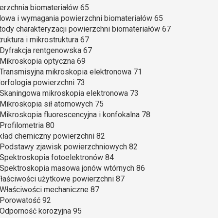
erzchnia biomateriałów 65
dowa i wymagania powierzchni biomateriałów 65
tody charakteryzacji powierzchni biomateriałów 67
truktura i mikrostruktura 67
. Dyfrakcja rentgenowska 67
. Mikroskopia optyczna 69
. Transmisyjna mikroskopia elektronowa 71
Morfologia powierzchni 73
. Skaningowa mikroskopia elektronowa 73
. Mikroskopia sił atomowych 75
. Mikroskopia fluorescencyjna i konfokalna 78
 Profilometria 80
Skład chemiczny powierzchni 82
. Podstawy zjawisk powierzchniowych 82
. Spektroskopia fotoelektronów 84
. Spektroskopia masowa jonów wtórnych 86
Właściwości użytkowe powierzchni 87
. Właściwości mechaniczne 87
. Porowatość 92
. Odporność korozyjna 95