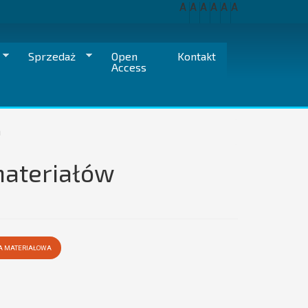
A
A
A
A
A
A
Sprzedaż
Open
Kontakt
Access
h
ateriałów
IA MATERIAŁOWA