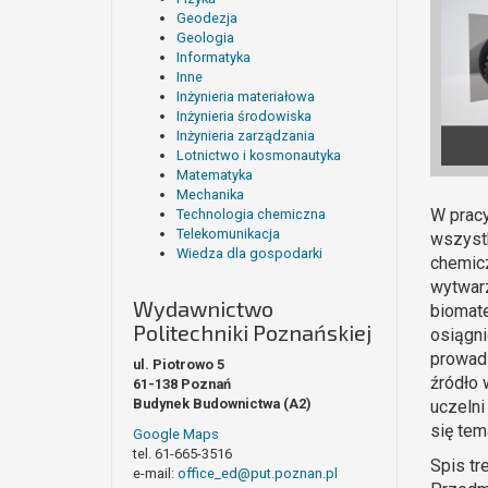
Geodezja
Geologia
Informatyka
Inne
Inżynieria materiałowa
Inżynieria środowiska
Inżynieria zarządzania
Lotnictwo i kosmonautyka
Matematyka
Mechanika
W pracy
Technologia chemiczna
Telekomunikacja
wszystk
Wiedza dla gospodarki
chemicz
wytwarz
Wydawnictwo
biomate
Politechniki Poznańskiej
osiągni
prowadz
ul. Piotrowo 5
źródło 
61-138 Poznań
Budynek Budownictwa (A2)
uczelni
się tem
Google Maps
tel. 61-665-3516
Spis tr
e-mail:
office_ed@put.poznan.pl