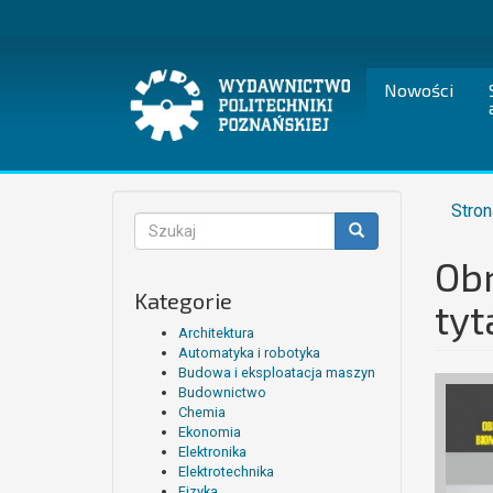
Przejdź
do
treści
Nowości
Stron
Formularz
wyszukiwania
Ob
Szukaj
Kategorie
ty
Architektura
Automatyka i robotyka
Budowa i eksploatacja maszyn
Budownictwo
Chemia
Ekonomia
Elektronika
Elektrotechnika
Fizyka