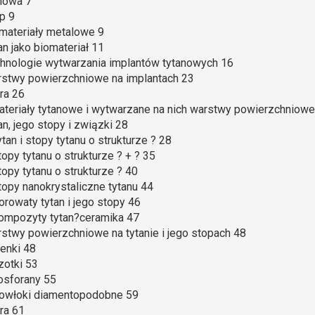
owa 7
p 9
omateriały metalowe 9
tan jako biomateriał 11
chnologie wytwarzania implantów tytanowych 16
rstwy powierzchniowe na implantach 23
ura 26
ateriały tytanowe i wytwarzane na nich warstwy powierzchniowe
tan, jego stopy i związki 28
ytan i stopy tytanu o strukturze ? 28
topy tytanu o strukturze ? + ? 35
Stopy tytanu o strukturze ? 40
Stopy nanokrystaliczne tytanu 44
Porowaty tytan i jego stopy 46
Kompozyty tytan?ceramika 47
rstwy powierzchniowe na tytanie i jego stopach 48
lenki 48
zotki 53
Fosforany 55
Powłoki diamentopodobne 59
ura 61