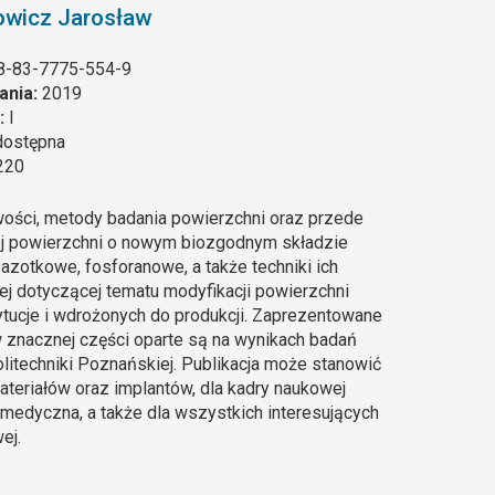
owicz Jarosław
8-83-7775-554-9
ania:
2019
:
I
dostępna
220
ości, metody badania powierzchni oraz przede
ej powierzchni o nowym biozgodnym składzie
zotkowe, fosforanowe, a także techniki ich
ej dotyczącej tematu modyfikacji powierzchni
tucje i wdrożonych do produkcji. Zaprezentowane
w znacznej części oparte są na wynikach badań
olitechniki Poznańskiej. Publikacja może stanowić
teriałów oraz implantów, dla kadry naukowej
iomedyczna, a także dla wszystkich interesujących
ej.