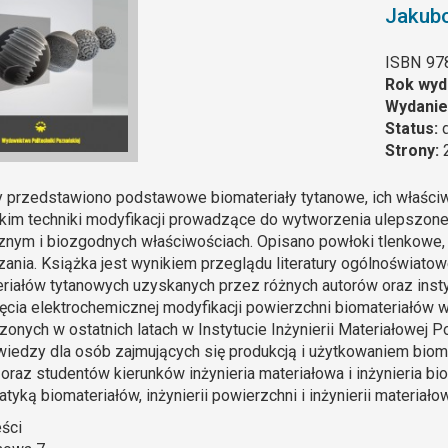
Jakub
ISBN
97
Rok wyd
Wydanie
Status:
Strony:
 przedstawiono podstawowe biomateriały tytanowe, ich właściw
im techniki modyfikacji prowadzące do wytworzenia ulepszon
nym i biozgodnych właściwościach. Opisano powłoki tlenkowe, a
ania. Książka jest wynikiem przeglądu literatury ogólnoświatow
riałów tytanowych uzyskanych przez różnych autorów oraz insty
ęcia elektrochemicznej modyfikacji powierzchni biomateriałów 
onych w ostatnich latach w Instytucie Inżynierii Materiałowej P
wiedzy dla osób zajmujących się produkcją i użytkowaniem bioma
 oraz studentów kierunków inżynieria materiałowa i inżynieria b
atyką biomateriałów, inżynierii powierzchni i inżynierii materiałow
eści