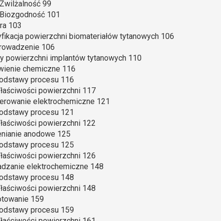
. Zwilżalność 99
. Biozgodność 101
ura 103
fikacja powierzchni biomateriałów tytanowych 106
prowadzenie 106
py powierzchni implantów tytanowych 110
awienie chemiczne 116
Podstawy procesu 116
Właściwości powierzchni 117
lerowanie elektrochemiczne 121
Podstawy procesu 121
Właściwości powierzchni 122
lenianie anodowe 125
Podstawy procesu 125
Właściwości powierzchni 126
adzanie elektrochemiczne 148
Podstawy procesu 148
Właściwości powierzchni 148
otowanie 159
Podstawy procesu 159
Właściwości powierzchni 161