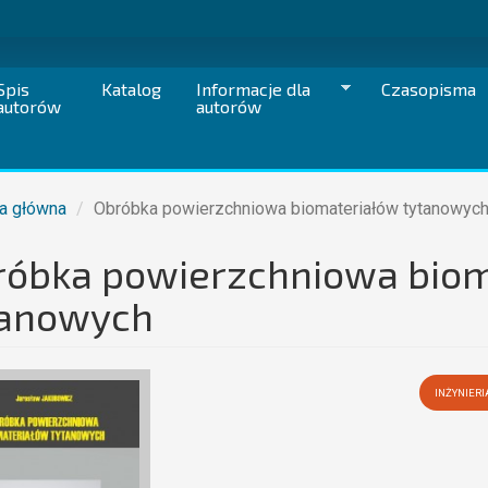
Spis
Katalog
Informacje dla
Czasopisma
autorów
autorów
a główna
Obróbka powierzchniowa biomateriałów tytanowyc
róbka powierzchniowa biom
tanowych
INŻYNIER